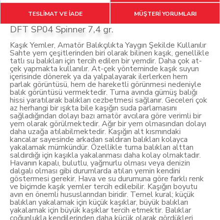
TESLİMAT VE İADE
MÜŞTERİ YORUMLARI
DFT SP04 Spinner 7,4 gr.
Kaşık Yemler, Amatör Balıkçılıkta Yaygın Şekilde Kullanılır
Sahte yem çeşitlerinden biri olarak bilinen kaşık, genellikle
tatlı su balıkları için tercih edilen bir yemdir. Daha çok at-
çek yapmakta kullanılır. At-çek yönteminde kaşık suyun
içerisinde dönerek ya da yalpalayarak ilerlerken hem
parlak görüntüsü, hem de hareketli görünmesi nedeniyle
balık görüntüsü vermektedir. Turna avında gümüş balığı
hissi yaratılarak balıkları cezbetmesi sağlanır. Geceleri çok
az herhangi bir ışıkta bile kaşığın suda parlamasını
sağladığından dolayı bazı amatör avcılara göre verimli bir
yem olarak görülmektedir. Ağır bir yem olmasından dolayı
daha uzağa atılabilmektedir. Kaşığın alt kısmındaki
kancalar sayesinde arkadan saldıran balıkları kolayca
yakalamak mümkündür. Özellikle turna balıkları alttan
saldırdığı için kaşıkla yakalanması daha kolay olmaktadır.
Havanın kapalı, bulutlu, yağmurlu olması veya denizin
dalgalı olması gibi durumlarda atılan yemin kendini
göstermesi gerekir. Hava ve su durumuna göre farklı renk
ve biçimde kaşık yemler tercih edilebilir. Kaşığın boyutu
avın en önemli hususlarından biridir. Temel kural; küçük
balıkları yakalamak için küçük kaşıklar, büyük balıkları
yakalamak için büyük kaşıklar tercih etmektir. Balıklar
çoğunlukla kendilerinden daha küçük olarak gördükleri