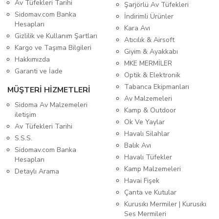
Av Tüfekleri Tarihi
Şarjörlü Av Tüfekleri
Sidomav.com Banka
İndirimli Ürünler
Hesapları
Kara Avı
Gizlilik ve Kullanım Şartları
Atıcılık & Airsoft
Kargo ve Taşıma Bilgileri
Giyim & Ayakkabı
Hakkımızda
MKE MERMİLER
Garanti ve İade
Optik & Elektronik
Tabanca Ekipmanları
MÜŞTERİ HİZMETLERİ
Av Malzemeleri
Sidoma Av Malzemeleri
Kamp & Outdoor
iletişim
Ok Ve Yaylar
Av Tüfekleri Tarihi
Havalı Silahlar
S.S.S.
Balık Avı
Sidomav.com Banka
Havalı Tüfekler
Hesapları
Kamp Malzemeleri
Detaylı Arama
Havai Fişek
Çanta ve Kutular
Kurusıkı Mermiler | Kurusıkı
Ses Mermileri