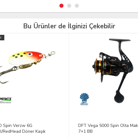
Bu Ürünler de İlginizi Çekebilir
TÜKENDİ
Vega 5000 Spin Olta Makinesi
DFT Küçük Jig Fasion 40 G Ren
 BB
H006 Jig Yem