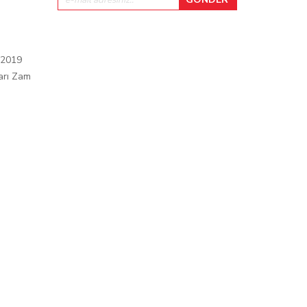
 2019
arı Zam
ı