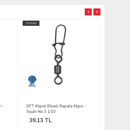
TÜKENDİ
i -
DFT Klipsli Bilyeli Rapala Klipsi -
GAMAKATSU
Siyah No:1 1/10
Siyah #0.80
64,50 TL
174,04