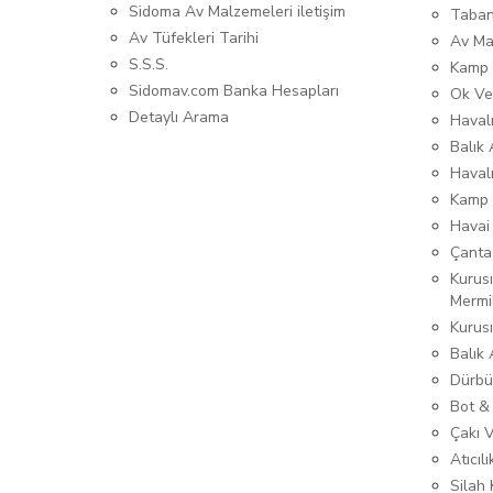
Sidoma Av Malzemeleri iletişim
Taban
Av Tüfekleri Tarihi
Av Ma
S.S.S.
Kamp 
Sidomav.com Banka Hesapları
Ok Ve
Detaylı Arama
Havalı
Balık 
Haval
Kamp 
Havai
Çanta
Kurusı
Mermi
Kurus
Balık
Dürbü
Bot &
Çakı 
Atıcıl
Silah K