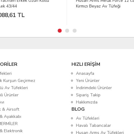
n Arms Metal Force 12 cal
VAV Polsw-01 Sweatshirt Siy
ızı Beyaz Av Tüfeği
1.818,59 TL
ORİLER
HIZLI ERİŞİM
fekleri
Anasayfa
tik Kurşun Geçirmez
Yeni Ürünler
lü Av Tüfekleri
İndirimdeki Ürünler
mli Ürünler
Sipariş Takip
Avı
Hakkımızda
BLOG
ık & Airsoft
 & Ayakkabı
Av Tüfekleri
MERMİLER
Havalı Tabancalar
& Elektronik
Husan Arms Av Tüfekleri