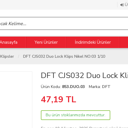
Üy
Anasayfa
Yeni Ürünler
İndirimdeki Ürünler
Klipsler
DFT CJS032 Duo Lock Klips Nikel NO:03 1/10
DFT CJS032 Duo Lock Kli
Ürün Kodu:
853.DUO.03
Marka:
DFT
47,19
TL
Bu ürün stoklarımızda mevcuttur.