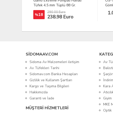
Havalı
OS-Trachten Erkek Uzun Kollu
Husa
Gr.
Gömlek 43/44
Kırm
1.088,61 TL
o
SIDOMAAV.COM
KATEG
Sidoma Av Malzemeleri iletişim
Av Tü
Av Tüfekleri Tarihi
Balis
Sidomav.com Banka Hesapları
Şarjör
Gizlilik ve Kullanım Şartları
İndiri
Kargo ve Taşıma Bilgileri
Kara 
Hakkımızda
Atıcıl
Garanti ve İade
Giyim
MKE 
MÜŞTERİ HİZMETLERİ
Optik 