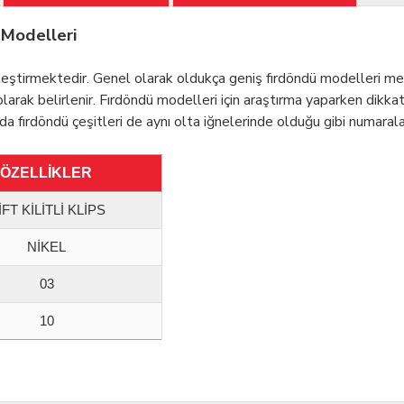
 Modelleri
irleştirmektedir. Genel olarak oldukça geniş fırdöndü modelleri me
arak belirlenir. Fırdöndü modelleri için araştırma yaparken dikka
da fırdöndü çeşitleri de aynı olta iğnelerinde olduğu gibi numaral
ÖZELLİKLER
İFT KİLİTLİ KLİPS
NİKEL
03
10