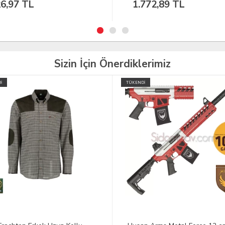
772,89 TL
51,16 TL
Sizin İçin Önerdiklerimiz
İ