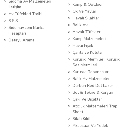
Sidoma Av Malzemeleri
Kamp & Outdoor
iletişim
Ok Ve Yaylar
Av Tüfekleri Tarihi
Havalı Silahlar
S.S.S.
Balık Avı
Sidomav.com Banka
Havalı Tüfekler
Hesapları
Kamp Malzemeleri
Detaylı Arama
Havai Fişek
Çanta ve Kutular
Kurusıkı Mermiler | Kurusıkı
Ses Mermileri
Kurusıkı Tabancalar
Balık Av Malzemeleri
Dürbün Red Dot Lazer
Bot & Tekne & Kurşun
Çakı Ve Bıçaklar
Atıcılık Malzemeleri Trap
Skeet
Silah Kılıfı
Aksesuar Ve Yedek