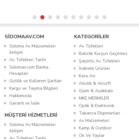
SIDOMAAV.COM
KATEGORİLER
Sidoma Av Malzemeleri
Av Tüfekleri
iletişim
Balistik Kurşun Geçirmez
Av Tüfekleri Tarihi
Şarjörlü Av Tüfekleri
Sidomav.com Banka
İndirimli Ürünler
Hesapları
Kara Avı
Gizlilik ve Kullanım Şartları
Atıcılık & Airsoft
Kargo ve Taşıma Bilgileri
Giyim & Ayakkabı
Hakkımızda
MKE MERMİLER
Garanti ve İade
Optik & Elektronik
Tabanca Ekipmanları
MÜŞTERİ HİZMETLERİ
Av Malzemeleri
Sidoma Av Malzemeleri
Kamp & Outdoor
iletişim
Ok Ve Yaylar
Av Tüfekleri Tarihi