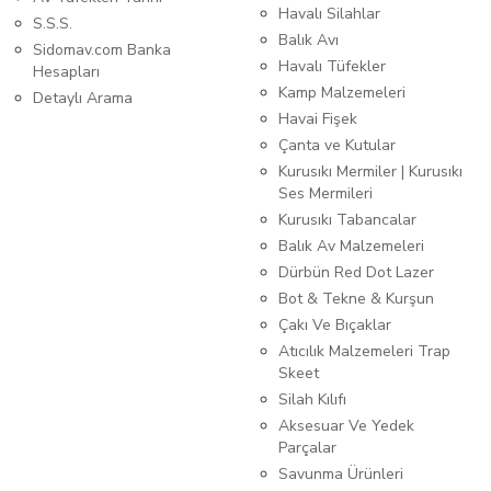
Havalı Silahlar
S.S.S.
Balık Avı
Sidomav.com Banka
Havalı Tüfekler
Hesapları
Kamp Malzemeleri
Detaylı Arama
Havai Fişek
Çanta ve Kutular
Kurusıkı Mermiler | Kurusıkı
Ses Mermileri
Kurusıkı Tabancalar
Balık Av Malzemeleri
Dürbün Red Dot Lazer
Bot & Tekne & Kurşun
Çakı Ve Bıçaklar
Atıcılık Malzemeleri Trap
Skeet
Silah Kılıfı
Aksesuar Ve Yedek
Parçalar
Savunma Ürünleri