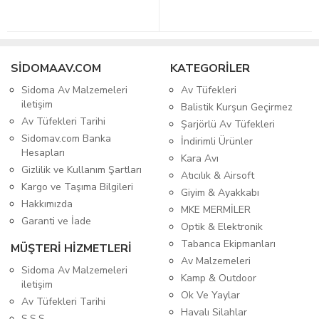
SIDOMAAV.COM
KATEGORİLER
Sidoma Av Malzemeleri
Av Tüfekleri
iletişim
Balistik Kurşun Geçirmez
Av Tüfekleri Tarihi
Şarjörlü Av Tüfekleri
Sidomav.com Banka
İndirimli Ürünler
Hesapları
Kara Avı
Gizlilik ve Kullanım Şartları
Atıcılık & Airsoft
Kargo ve Taşıma Bilgileri
Giyim & Ayakkabı
Hakkımızda
MKE MERMİLER
Garanti ve İade
Optik & Elektronik
Tabanca Ekipmanları
MÜŞTERİ HİZMETLERİ
Av Malzemeleri
Sidoma Av Malzemeleri
Kamp & Outdoor
iletişim
Ok Ve Yaylar
Av Tüfekleri Tarihi
Havalı Silahlar
S.S.S.