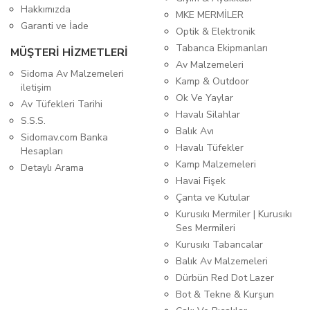
Hakkımızda
MKE MERMİLER
Garanti ve İade
Optik & Elektronik
Tabanca Ekipmanları
MÜŞTERİ HİZMETLERİ
Av Malzemeleri
Sidoma Av Malzemeleri
Kamp & Outdoor
iletişim
Ok Ve Yaylar
Av Tüfekleri Tarihi
Havalı Silahlar
S.S.S.
Balık Avı
Sidomav.com Banka
Havalı Tüfekler
Hesapları
Kamp Malzemeleri
Detaylı Arama
Havai Fişek
Çanta ve Kutular
Kurusıkı Mermiler | Kurusıkı
Ses Mermileri
Kurusıkı Tabancalar
Balık Av Malzemeleri
Dürbün Red Dot Lazer
Bot & Tekne & Kurşun