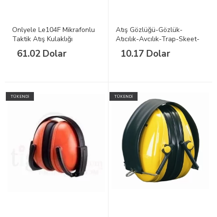
Onlyele Le104F Mikrafonlu
Atış Gözlüğü-Gözlük-
Taktik Atış Kulaklığı
Atıcılık-Avcılık-Trap-Skeet-
Araba-Güvenlik-Airsoft-
61.02 Dolar
10.17 Dolar
Tabanca
TÜKENDİ
TÜKENDİ