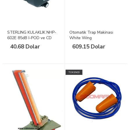
STERLING KULAKLIK NHP-
Otomatik Trap Makinası
602E 85dB I-POD ve CD
White Wing
Yeşil
40.68 Dolar
609.15 Dolar
TÜKENDİ