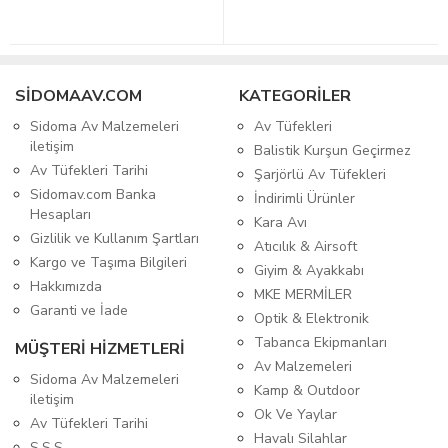
SIDOMAAV.COM
KATEGORİLER
Sidoma Av Malzemeleri
Av Tüfekleri
iletişim
Balistik Kurşun Geçirmez
Av Tüfekleri Tarihi
Şarjörlü Av Tüfekleri
Sidomav.com Banka
İndirimli Ürünler
Hesapları
Kara Avı
Gizlilik ve Kullanım Şartları
Atıcılık & Airsoft
Kargo ve Taşıma Bilgileri
Giyim & Ayakkabı
Hakkımızda
MKE MERMİLER
Garanti ve İade
Optik & Elektronik
Tabanca Ekipmanları
MÜŞTERİ HİZMETLERİ
Av Malzemeleri
Sidoma Av Malzemeleri
Kamp & Outdoor
iletişim
Ok Ve Yaylar
Av Tüfekleri Tarihi
Havalı Silahlar
S.S.S.