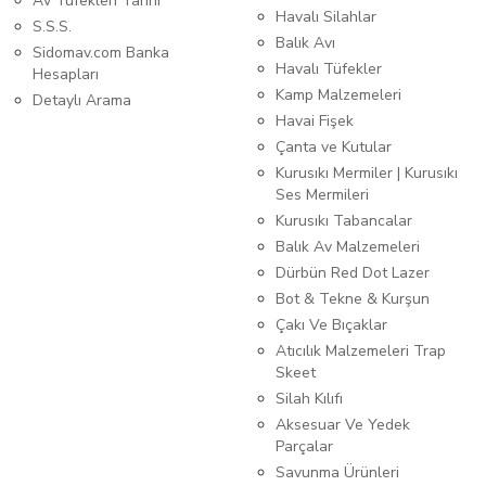
Av Tüfekleri Tarihi
Havalı Silahlar
S.S.S.
Balık Avı
Sidomav.com Banka
Havalı Tüfekler
Hesapları
Kamp Malzemeleri
Detaylı Arama
Havai Fişek
Çanta ve Kutular
Kurusıkı Mermiler | Kurusıkı
Ses Mermileri
Kurusıkı Tabancalar
Balık Av Malzemeleri
Dürbün Red Dot Lazer
Bot & Tekne & Kurşun
Çakı Ve Bıçaklar
Atıcılık Malzemeleri Trap
Skeet
Silah Kılıfı
Aksesuar Ve Yedek
Parçalar
Savunma Ürünleri