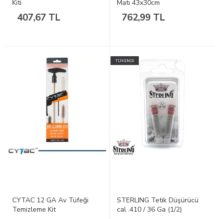
Kiti
Matı 43x30cm
407,67 TL
762,99 TL
TÜKENDİ
CYTAC 12 GA Av Tüfeği
STERLING Tetik Düşürücü
Temizleme Kit
cal .410 / 36 Ga (1/2)