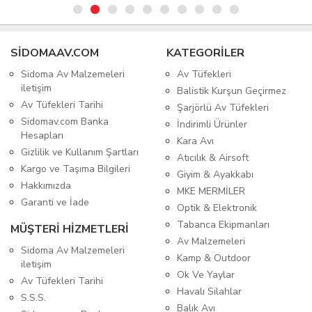
SIDOMAAV.COM
KATEGORİLER
Sidoma Av Malzemeleri
Av Tüfekleri
iletişim
Balistik Kurşun Geçirmez
Av Tüfekleri Tarihi
Şarjörlü Av Tüfekleri
Sidomav.com Banka
İndirimli Ürünler
Hesapları
Kara Avı
Gizlilik ve Kullanım Şartları
Atıcılık & Airsoft
Kargo ve Taşıma Bilgileri
Giyim & Ayakkabı
Hakkımızda
MKE MERMİLER
Garanti ve İade
Optik & Elektronik
Tabanca Ekipmanları
MÜŞTERİ HİZMETLERİ
Av Malzemeleri
Sidoma Av Malzemeleri
Kamp & Outdoor
iletişim
Ok Ve Yaylar
Av Tüfekleri Tarihi
Havalı Silahlar
S.S.S.
Balık Avı