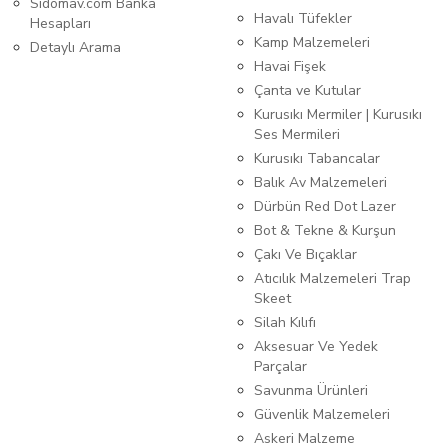
Sidomav.com Banka
Havalı Tüfekler
Hesapları
Kamp Malzemeleri
Detaylı Arama
Havai Fişek
Çanta ve Kutular
Kurusıkı Mermiler | Kurusıkı
Ses Mermileri
Kurusıkı Tabancalar
Balık Av Malzemeleri
Dürbün Red Dot Lazer
Bot & Tekne & Kurşun
Çakı Ve Bıçaklar
Atıcılık Malzemeleri Trap
Skeet
Silah Kılıfı
Aksesuar Ve Yedek
Parçalar
Savunma Ürünleri
Güvenlik Malzemeleri
Askeri Malzeme