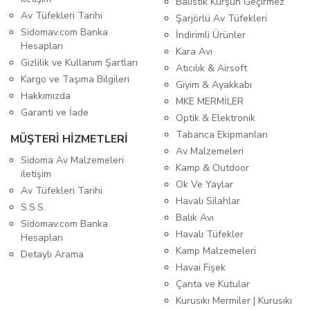
Balistik Kurşun Geçirmez
Av Tüfekleri Tarihi
Şarjörlü Av Tüfekleri
Sidomav.com Banka
İndirimli Ürünler
Hesapları
Kara Avı
Gizlilik ve Kullanım Şartları
Atıcılık & Airsoft
Kargo ve Taşıma Bilgileri
Giyim & Ayakkabı
Hakkımızda
MKE MERMİLER
Garanti ve İade
Optik & Elektronik
Tabanca Ekipmanları
MÜŞTERİ HİZMETLERİ
Av Malzemeleri
Sidoma Av Malzemeleri
Kamp & Outdoor
iletişim
Ok Ve Yaylar
Av Tüfekleri Tarihi
Havalı Silahlar
S.S.S.
Balık Avı
Sidomav.com Banka
Havalı Tüfekler
Hesapları
Kamp Malzemeleri
Detaylı Arama
Havai Fişek
Çanta ve Kutular
Kurusıkı Mermiler | Kurusıkı