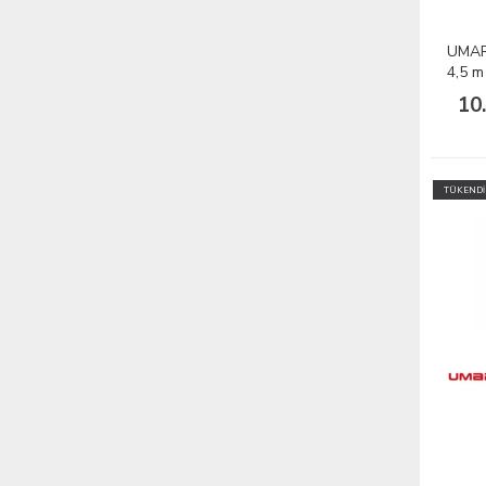
UMAR
4,5 m
10
TÜKENDİ