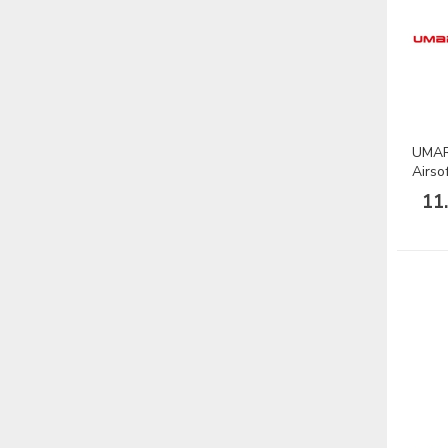
UMAR
Airso
11