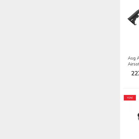
Asg A
Airso
22
YENİ