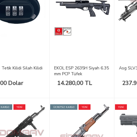
i Tetik Kilidi Silah Kilidi
EKOL ESP 2635H Siyah 6.35
Asg SLV3
mm PCP Tüfek
.00 Dolar
14.280,00 TL
237.9
Z KARGO
YENİ
ÜCRETSİZ KARGO
YENİ
YENİ