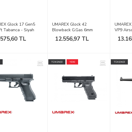
EX Glock 17 Gen5
UMAREX Glock 42
UMAREX 
ft Tabanca - Siyah
Blowback G.Gas 6mm
VP9 Airs
Airsoft Tabanca
.575,60 TL
12.556,97 TL
13.16
TÜKENDİ
YENİ
TÜKENDİ