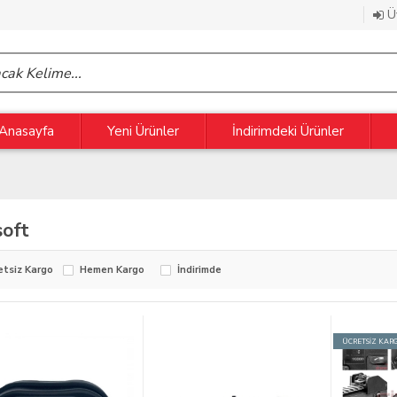
Üy
Anasayfa
Yeni Ürünler
İndirimdeki Ürünler
soft
etsiz Kargo
Hemen Kargo
İndirimde
ÜCRETSİZ KAR