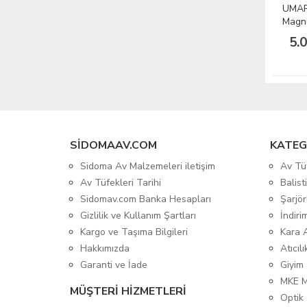
UMAR
Magnu
Taba
5.
SIDOMAAV.COM
KATEG
Sidoma Av Malzemeleri iletişim
Av Tü
Av Tüfekleri Tarihi
Balis
Sidomav.com Banka Hesapları
Şarjör
Gizlilik ve Kullanım Şartları
İndiri
Kargo ve Taşıma Bilgileri
Kara 
Hakkımızda
Atıcıl
Garanti ve İade
Giyim
MKE 
MÜŞTERİ HİZMETLERİ
Optik 