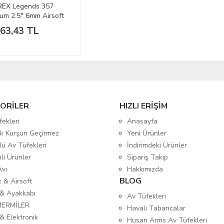
EX Legends 357
m 2.5'' 6mm Airsoft
nca
063,43 TL
ORİLER
HIZLI ERİŞİM
fekleri
Anasayfa
tik Kurşun Geçirmez
Yeni Ürünler
lü Av Tüfekleri
İndirimdeki Ürünler
mli Ürünler
Sipariş Takip
Avı
Hakkımızda
BLOG
ık & Airsoft
 & Ayakkabı
Av Tüfekleri
MERMİLER
Havalı Tabancalar
& Elektronik
Husan Arms Av Tüfekleri