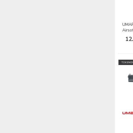
UMAR
Airso
12
TÜKENDİ