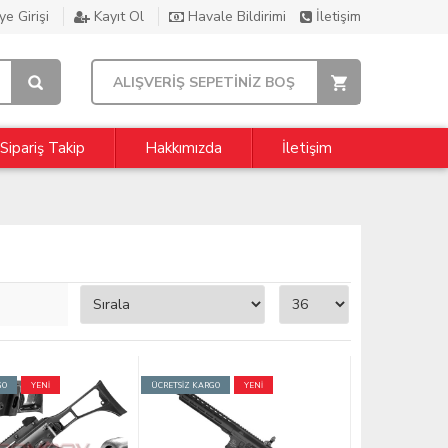
e Girişi
Kayıt Ol
Havale Bildirimi
İletişim
ALIŞVERİŞ SEPETİNİZ BOŞ
Sipariş Takip
Hakkımızda
İletişim
GO
YENİ
ÜCRETSİZ KARGO
YENİ