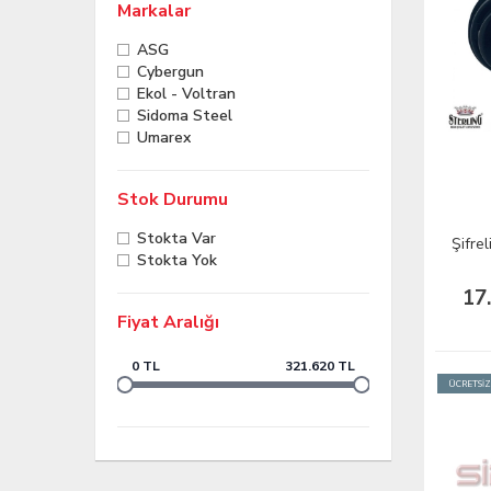
Markalar
ASG
Cybergun
Ekol - Voltran
Sidoma Steel
Umarex
Stok Durumu
Stokta Var
Şifrel
Stokta Yok
17
Fiyat Aralığı
0 TL
321.620 TL
ÜCRETSİ