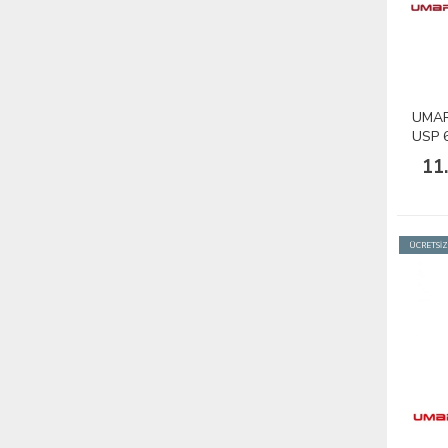
UMAR
USP 6
11
ÜCRETSİ