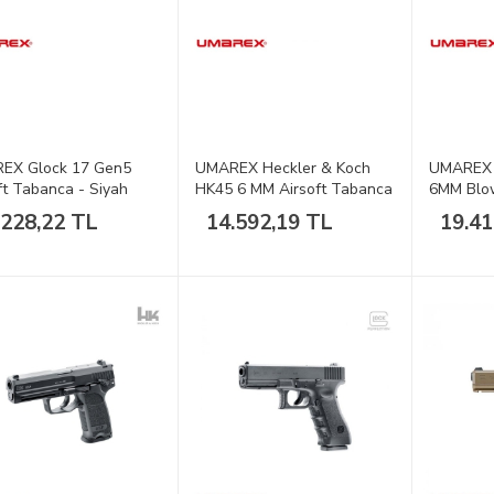
EX Glock 17 Gen5
UMAREX Heckler & Koch
UMAREX 
ft Tabanca - Siyah
HK45 6 MM Airsoft Tabanca
6MM Blow
Tabanca
.228,22 TL
14.592,19 TL
19.41