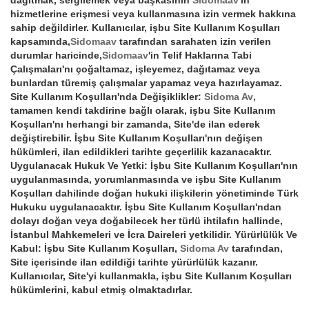
dağıtmak, sergilemek veya başkasının
Sidomaav
'in
hizmetlerine erişmesi veya kullanmasına izin vermek hakkına
sahip değildirler. Kullanıcılar, işbu Site Kullanım Koşulları
kapsamında,
Sidomaav
tarafından sarahaten izin verilen
durumlar haricinde,
Sidomaav
'in Telif Haklarına Tabi
Çalışmaları'nı çoğaltamaz, işleyemez, dağıtamaz veya
bunlardan türemiş çalışmalar yapamaz veya hazırlayamaz.
Site Kullanım Koşulları'nda Değişiklikler:
Sidoma Av
,
tamamen kendi takdirine bağlı olarak, işbu Site Kullanım
Koşulları'nı herhangi bir zamanda, Site'de ilan ederek
değiştirebilir. İşbu Site Kullanım Koşulları'nın değişen
hükümleri, ilan edildikleri tarihte geçerlilik kazanacaktır.
Uygulanacak Hukuk Ve Yetki: İşbu Site Kullanım Koşulları'nın
uygulanmasında, yorumlanmasında ve işbu Site Kullanım
Koşulları dahilinde doğan hukuki ilişkilerin yönetiminde Türk
Hukuku uygulanacaktır. İşbu Site Kullanım Koşulları'ndan
dolayı doğan veya doğabilecek her türlü ihtilafın hallinde,
İstanbul Mahkemeleri ve İcra Daireleri yetkilidir. Yürürlülük Ve
Kabul: İşbu Site Kullanım Koşulları,
Sidoma Av
tarafından,
Site içerisinde ilan edildiği tarihte yürürlülük kazanır.
Kullanıcılar, Site'yi kullanmakla, işbu Site Kullanım Koşulları
hükümlerini, kabul etmiş olmaktadırlar.