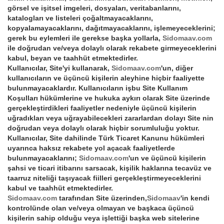
görsel ve işitsel imgeleri, dosyaları, veritabanlarını,
katalogları ve listeleri çoğaltmayacaklarını,
kopyalamayacaklarını, dağıtmayacaklarını, işlemeyeceklerini;
gerek bu eylemleri ile gerekse başka yollarla,
Sidomaav.com
ile doğrudan ve/veya dolaylı olarak rekabete girmeyeceklerini
kabul, beyan ve taahhüt etmektedirler.
Kullanıcılar, Site'yi kullanarak,
Sidomaav.com
'un, diğer
kullanıcıların ve üçüncü kişilerin aleyhine hiçbir faaliyette
bulunmayacaklardır. Kullanıcıların işbu Site Kullanım
Koşulları hükümlerine ve hukuka aykırı olarak Site üzerinde
gerçekleştirdikleri faaliyetler nedeniyle üçüncü kişilerin
uğradıkları veya uğrayabilecekleri zararlardan dolayı Site nin
doğrudan veya dolaylı olarak hiçbir sorumluluğu yoktur.
Kullanıcılar, Site dahilinde Türk Ticaret Kanunu hükümleri
uyarınca haksız rekabete yol açacak faaliyetlerde
bulunmayacaklarını;
Sidomaav.com
'un ve üçüncü kişilerin
şahsi ve ticari itibarını sarsacak, kişilik haklarına tecavüz ve
taarruz niteliği taşıyacak fiilleri gerçekleştirmeyeceklerini
kabul ve taahhüt etmektedirler.
Sidomaav.com
tarafından Site üzerinden,
Sidomaav
'in kendi
kontrolünde olan ve/veya olmayan ve başkaca üçüncü
kişilerin sahip olduğu veya işlettiği başka web sitelerine