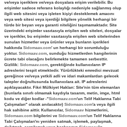
ve/veya içeriklere ve/veya dosyalara erişim verilebilir. Bu
erişimler sadece referans kolaylığı nedeniyle sağlanmış olup
ilgili web sitesini veya işleten kişiyi desteklemek amacını
veya web sitesi veya içerdiği bilgilere yönelik herhangi bir
türde bir beyan veya garanti niteliğini taşımamaktadır. Site
üzerindeki erişimler vasıtasıyla erişilen web siteleri, dosyalar
ve içerikler, bu erişimler vasıtasıyla erişilen web sitelerinden
sunulan hizmetler veya ürünler veya bunların içerikleri
hakkında
Sidomaav.com
' un herhangi bir sorumluluğu
yoktur.
Sidomaav.com
, sunduğu hizmetlerden hangilerinin
ücrete tabi olacağını belirlemekte tamamen serbesttir.
Gizlilik:
Sidomaav.com
, gerektiğinde kullanıcıların IP
adreslerini tespit etmektedir. Yürürlükteki emredici mevzuat
gereğince ve/veya yetkili adli ve idari makamlardan gelecek
talepler doğrultusunda kullanıcılara ait. IP adreslerini
açıklayacaktır. Fikri Mülkiyet Hakları: Site'nin tüm elemanları
(bunlarla sınırlı olmamak kaydıyla tasarım, metin, imge, html
kodu ve diğer kodlar -"
Sidomaav.com
'un Telif Haklarına Tabi
Çalışmaları" olarak anılacaktır)
Sidomaav.com
'a veya ilgili
hak sahibine aittir. Kullanıcılar,
Sidomaav
hizmetlerini,
Sidomaav.com
bilgilerini ve
Sidomaav.com
'un Telif Haklarına
Tabi Çalışmaları'nı yeniden satmak, işlemek, paylaşmak,