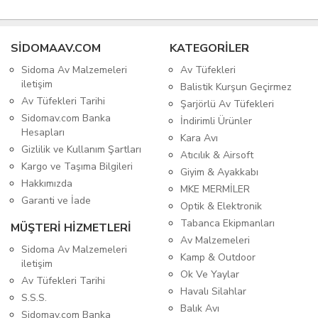
SIDOMAAV.COM
KATEGORİLER
Sidoma Av Malzemeleri
Av Tüfekleri
iletişim
Balistik Kurşun Geçirmez
Av Tüfekleri Tarihi
Şarjörlü Av Tüfekleri
Sidomav.com Banka
İndirimli Ürünler
Hesapları
Kara Avı
Gizlilik ve Kullanım Şartları
Atıcılık & Airsoft
Kargo ve Taşıma Bilgileri
Giyim & Ayakkabı
Hakkımızda
MKE MERMİLER
Garanti ve İade
Optik & Elektronik
Tabanca Ekipmanları
MÜŞTERİ HİZMETLERİ
Av Malzemeleri
Sidoma Av Malzemeleri
Kamp & Outdoor
iletişim
Ok Ve Yaylar
Av Tüfekleri Tarihi
Havalı Silahlar
S.S.S.
Balık Avı
Sidomav.com Banka