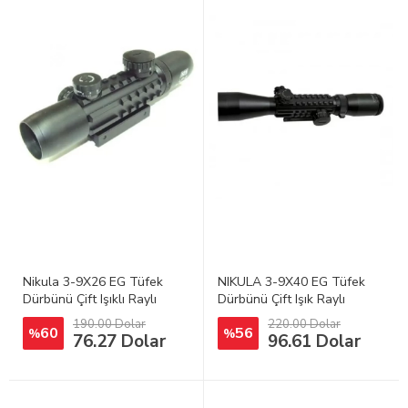
Nikula 3-9X26 EG Tüfek
NIKULA 3-9X40 EG Tüfek
Dürbünü Çift Işıklı Raylı
Dürbünü Çift Işık Raylı
190.00 Dolar
220.00 Dolar
60
56
%
%
76.27 Dolar
96.61 Dolar