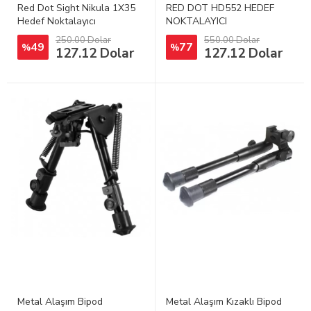
Red Dot Sight Nikula 1X35
RED DOT HD552 HEDEF
Hedef Noktalayıcı
NOKTALAYICI
250.00 Dolar
550.00 Dolar
49
77
%
%
127.12 Dolar
127.12 Dolar
Metal Alaşım Bipod
Metal Alaşım Kızaklı Bipod