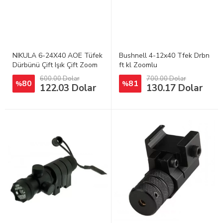
NIKULA 6-24X40 AOE Tüfek
Bushnell 4-12x40 Tfek Drbn
Dürbünü Çift Işık Çift Zoom
ft kl Zoomlu
600.00 Dolar
700.00 Dolar
80
81
%
%
122.03 Dolar
130.17 Dolar