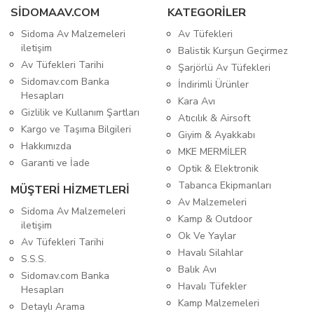
SIDOMAAV.COM
KATEGORİLER
Sidoma Av Malzemeleri
Av Tüfekleri
iletişim
Balistik Kurşun Geçirmez
Av Tüfekleri Tarihi
Şarjörlü Av Tüfekleri
Sidomav.com Banka
İndirimli Ürünler
Hesapları
Kara Avı
Gizlilik ve Kullanım Şartları
Atıcılık & Airsoft
Kargo ve Taşıma Bilgileri
Giyim & Ayakkabı
Hakkımızda
MKE MERMİLER
Garanti ve İade
Optik & Elektronik
Tabanca Ekipmanları
MÜŞTERİ HİZMETLERİ
Av Malzemeleri
Sidoma Av Malzemeleri
Kamp & Outdoor
iletişim
Ok Ve Yaylar
Av Tüfekleri Tarihi
Havalı Silahlar
S.S.S.
Balık Avı
Sidomav.com Banka
Havalı Tüfekler
Hesapları
Kamp Malzemeleri
Detaylı Arama