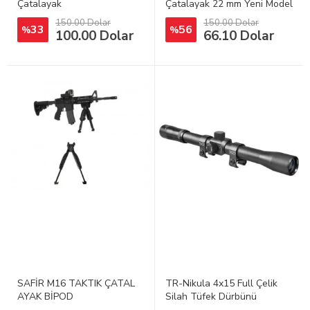
Çatalayak
Çatalayak 22 mm Yeni Model
360 derece Dönebilen Bipod
150.00 Dolar
150.00 Dolar
33
56
%
%
100.00 Dolar
66.10 Dolar
SAFİR M16 TAKTIK ÇATAL
TR-Nikula 4x15 Full Çelik
AYAK BİPOD
Silah Tüfek Dürbünü