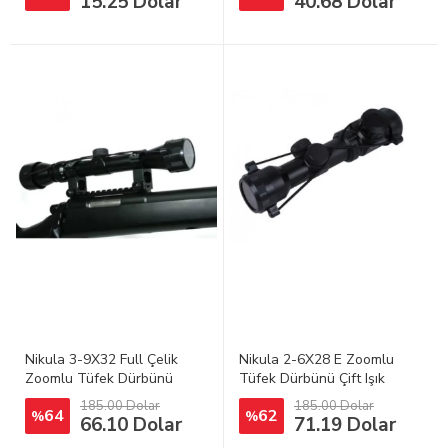
15.25 Dolar
40.68 Dolar
Nikula 3-9X32 Full Çelik
Nikula 2-6X28 E Zoomlu
Zoomlu Tüfek Dürbünü
Tüfek Dürbünü Çift Işık
Kaynaklı
185.00 Dolar
185.00 Dolar
64
62
%
%
66.10 Dolar
71.19 Dolar