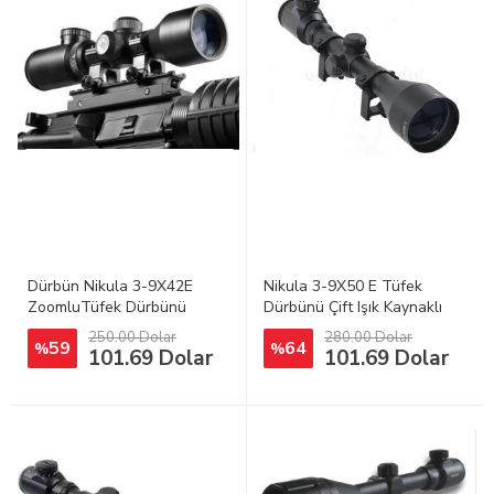
Dürbün Nikula 3-9X42E
Nikula 3-9X50 E Tüfek
ZoomluTüfek Dürbünü
Dürbünü Çift Işık Kaynaklı
Compact Zoom
250.00 Dolar
280.00 Dolar
59
64
%
%
101.69 Dolar
101.69 Dolar