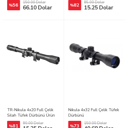
150.00 Dolar
85.00 Dolar
56
82
%
%
66.10 Dolar
15.25 Dolar
TR-Nikula 4x20 Full Çelik
Nikula 4x32 Full Çelik Tüfek
Silah Tüfek Dürbünü Ürün
Dürbünü
80.00 Dolar
150.00 Dolar
81
73
%
%