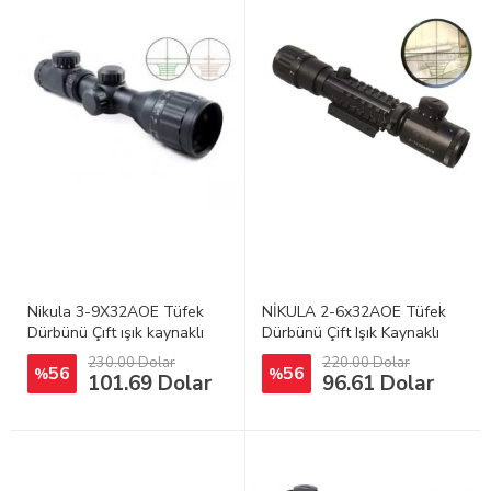
Nikula 3-9X32AOE Tüfek
NİKULA 2-6x32AOE Tüfek
Dürbünü Çıft ışık kaynaklı
Dürbünü Çift Işık Kaynaklı
zoomlu
Raylı
230.00 Dolar
220.00 Dolar
56
56
%
%
101.69 Dolar
96.61 Dolar