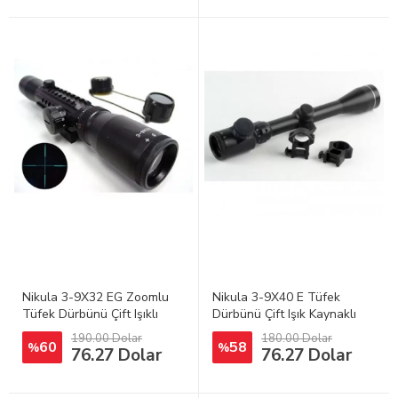
Nikula 3-9X32 EG Zoomlu
Nikula 3-9X40 E Tüfek
Tüfek Dürbünü Çift Işıklı
Dürbünü Çift Işık Kaynaklı
Zoomlu
190.00 Dolar
180.00 Dolar
60
58
%
%
76.27 Dolar
76.27 Dolar