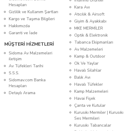
İndirimli Ürünler
Hesapları
Kara Avı
Gizlilik ve Kullanım Şartları
Atıcılık & Airsoft
Kargo ve Taşıma Bilgileri
Giyim & Ayakkabı
Hakkımızda
MKE MERMİLER
Garanti ve İade
Optik & Elektronik
Tabanca Ekipmanları
MÜŞTERİ HİZMETLERİ
Av Malzemeleri
Sidoma Av Malzemeleri
Kamp & Outdoor
iletişim
Ok Ve Yaylar
Av Tüfekleri Tarihi
Havalı Silahlar
S.S.S.
Balık Avı
Sidomav.com Banka
Havalı Tüfekler
Hesapları
Kamp Malzemeleri
Detaylı Arama
Havai Fişek
Çanta ve Kutular
Kurusıkı Mermiler | Kurusıkı
Ses Mermileri
Kurusıkı Tabancalar