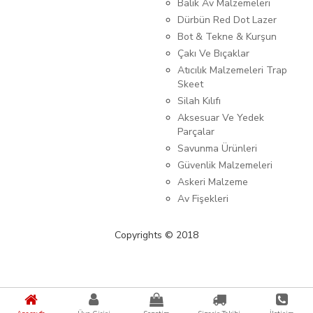
Balık Av Malzemeleri
Dürbün Red Dot Lazer
Bot & Tekne & Kurşun
Çakı Ve Bıçaklar
Atıcılık Malzemeleri Trap
Skeet
Silah Kılıfı
Aksesuar Ve Yedek
Parçalar
Savunma Ürünleri
Güvenlik Malzemeleri
Askeri Malzeme
Av Fişekleri
Copyrights © 2018
{%kategori_metaDescription%} {%KATEGORI_ADI%}