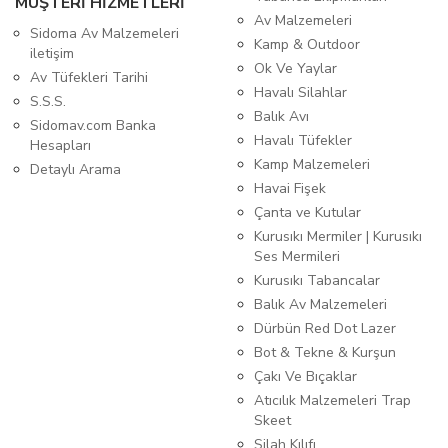
MÜŞTERİ HİZMETLERİ
Av Malzemeleri
Sidoma Av Malzemeleri
Kamp & Outdoor
iletişim
Ok Ve Yaylar
Av Tüfekleri Tarihi
Havalı Silahlar
S.S.S.
Balık Avı
Sidomav.com Banka
Havalı Tüfekler
Hesapları
Kamp Malzemeleri
Detaylı Arama
Havai Fişek
Çanta ve Kutular
Kurusıkı Mermiler | Kurusıkı
Ses Mermileri
Kurusıkı Tabancalar
Balık Av Malzemeleri
Dürbün Red Dot Lazer
Bot & Tekne & Kurşun
Çakı Ve Bıçaklar
Atıcılık Malzemeleri Trap
Skeet
Silah Kılıfı