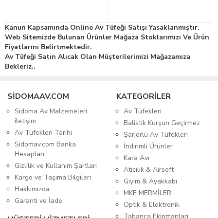
Kanun Kapsamında Online Av Tüfeği Satışı Yasaklanmıştır.
Web Sitemizde Bulunan Ürünler Mağaza Stoklarımızı Ve Ürün
Fiyatlarını Belirtmektedir.
Av Tüfeği Satın Alıcak Olan Müşterilerimizi Mağazamıza
Bekleriz..
SIDOMAAV.COM
KATEGORİLER
Sidoma Av Malzemeleri
Av Tüfekleri
iletişim
Balistik Kurşun Geçirmez
Av Tüfekleri Tarihi
Şarjörlü Av Tüfekleri
Sidomav.com Banka
İndirimli Ürünler
Hesapları
Kara Avı
Gizlilik ve Kullanım Şartları
Atıcılık & Airsoft
Kargo ve Taşıma Bilgileri
Giyim & Ayakkabı
Hakkımızda
MKE MERMİLER
Garanti ve İade
Optik & Elektronik
Tabanca Ekipmanları