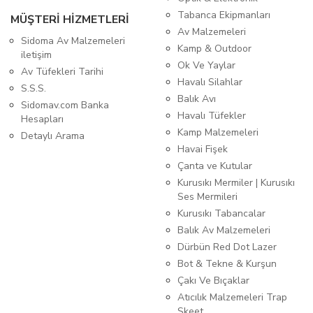
Tabanca Ekipmanları
MÜŞTERİ HİZMETLERİ
Av Malzemeleri
Sidoma Av Malzemeleri
Kamp & Outdoor
iletişim
Ok Ve Yaylar
Av Tüfekleri Tarihi
Havalı Silahlar
S.S.S.
Balık Avı
Sidomav.com Banka
Havalı Tüfekler
Hesapları
Kamp Malzemeleri
Detaylı Arama
Havai Fişek
Çanta ve Kutular
Kurusıkı Mermiler | Kurusıkı
Ses Mermileri
Kurusıkı Tabancalar
Balık Av Malzemeleri
Dürbün Red Dot Lazer
Bot & Tekne & Kurşun
Çakı Ve Bıçaklar
Atıcılık Malzemeleri Trap
Skeet