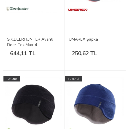
S.K.DEERHUNTER Avanti
UMAREX Şapka
Deer-Tex Max-4
SazDesenŞapka
644,11 TL
250,62 TL
TÜKENDİ
TÜKENDİ