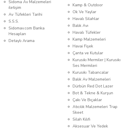
Sidoma Av Malzemeleri
Kamp & Outdoor
iletişim
Ok Ve Yaylar
Av Tüfekleri Tarihi
Havalı Silahlar
S.S.S.
Balık Avı
Sidomav.com Banka
Havalı Tüfekler
Hesapları
Kamp Malzemeleri
Detaylı Arama
Havai Fişek
Çanta ve Kutular
Kurusıkı Mermiler | Kurusıkı
Ses Mermileri
Kurusıkı Tabancalar
Balık Av Malzemeleri
Dürbün Red Dot Lazer
Bot & Tekne & Kurşun
Çakı Ve Bıçaklar
Atıcılık Malzemeleri Trap
Skeet
Silah Kılıfı
Aksesuar Ve Yedek