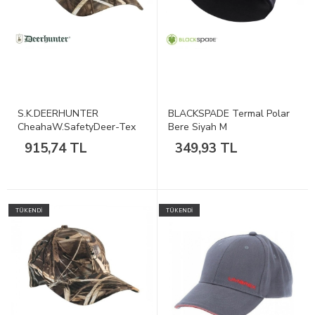
S.K.DEERHUNTER
BLACKSPADE Termal Polar
CheahaW.SafetyDeer-Tex
Bere Siyah M
30Max-4Şapka
915,74 TL
349,93 TL
TÜKENDİ
TÜKENDİ