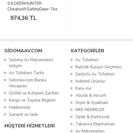
S.K.DEERHUNTER
CheahaW.SafetyDeer-Tex
30Max-4Şapka
974,36 TL
SIDOMAAV.COM
KATEGORİLER
Sidoma Av Malzemeleri
Av Tüfekleri
iletişim
Balistik Kurşun Geçirmez
Av Tüfekleri Tarihi
Şarjörlü Av Tüfekleri
Sidomav.com Banka
İndirimli Ürünler
Hesapları
Kara Avı
Gizlilik ve Kullanım Şartları
Atıcılık & Airsoft
Kargo ve Taşıma Bilgileri
Giyim & Ayakkabı
Hakkımızda
MKE MERMİLER
Garanti ve İade
Optik & Elektronik
Tabanca Ekipmanları
MÜŞTERİ HİZMETLERİ
Av Malzemeleri