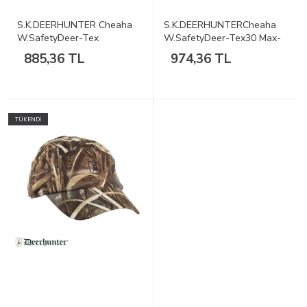
S.K.DEERHUNTER Cheaha
S.K.DEERHUNTERCheaha
W.SafetyDeer-Tex
W.SafetyDeer-Tex30 Max-
50GHŞapka58
4Şapka
885,36 TL
974,36 TL
TÜKENDİ