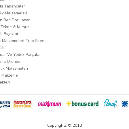
ıkı Tabancalar
 Av Malzemeleri
n Red Dot Lazer
 Tekne & Kurşun
Ve Bıçaklar
ık Malzemeleri Trap Skeet
ılıfı
uar Ve Yedek Parçalar
ma Ürünleri
lik Malzemeleri
i Malzeme
ekleri
Copyrights © 2018