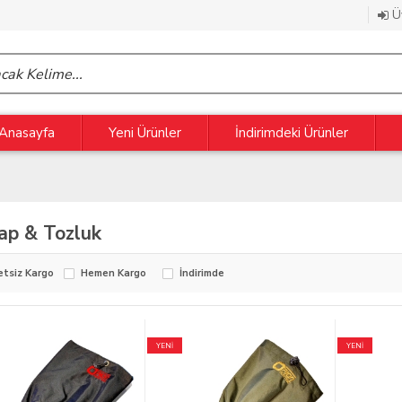
Üy
Anasayfa
Yeni Ürünler
İndirimdeki Ürünler
ap & Tozluk
etsiz Kargo
Hemen Kargo
İndirimde
YENİ
YENİ