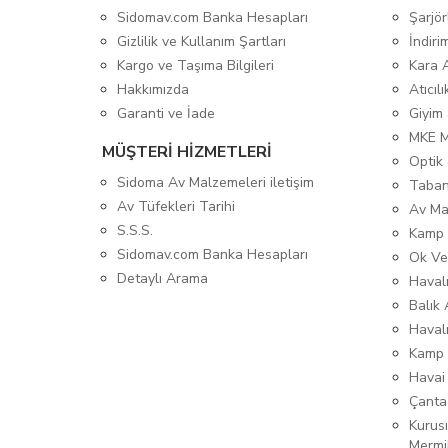
Sidomav.com Banka Hesapları
Şarjör
Gizlilik ve Kullanım Şartları
İndiri
Kargo ve Taşıma Bilgileri
Kara 
Hakkımızda
Atıcıl
Garanti ve İade
Giyim
MKE 
MÜŞTERİ HİZMETLERİ
Optik 
Sidoma Av Malzemeleri iletişim
Taban
Av Tüfekleri Tarihi
Av Ma
S.S.S.
Kamp 
Sidomav.com Banka Hesapları
Ok Ve
Detaylı Arama
Havalı
Balık 
Haval
Kamp 
Havai
Çanta
Kurusı
Mermi