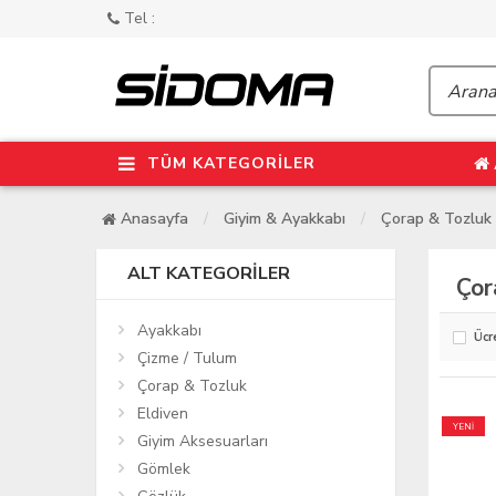
Tel :
TÜM KATEGORİLER
Anasayfa
Giyim & Ayakkabı
Çorap & Tozluk
ALT KATEGORILER
Çor
Ayakkabı
Ücr
Çizme / Tulum
Çorap & Tozluk
Eldiven
YENİ
Giyim Aksesuarları
Gömlek