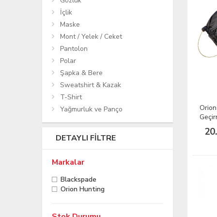
Gözlük
İçlik
Maske
Mont / Yelek / Ceket
Pantolon
Polar
Şapka & Bere
Sweatshirt & Kazak
T-Shirt
Orion
Yağmurluk ve Panço
Geçir
20
DETAYLI FILTRE
Markalar
Blackspade
Orion Hunting
Stok Durumu