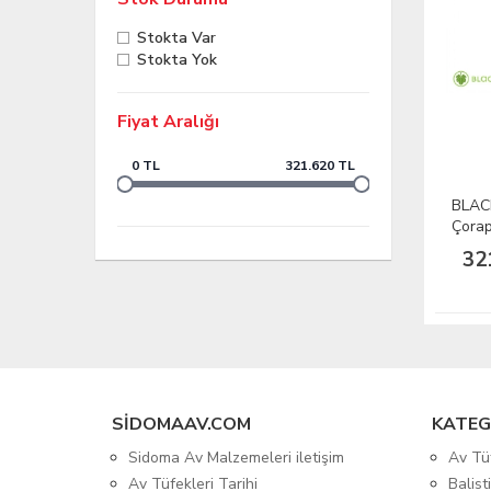
Stokta Var
Stokta Yok
Fiyat Aralığı
0 TL
321.620 TL
BLAC
Çorap
32
SIDOMAAV.COM
KATEG
Sidoma Av Malzemeleri iletişim
Av Tü
Av Tüfekleri Tarihi
Balis