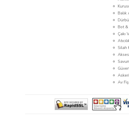
Kurus
Balık
Dürbü
Bot &
Çakı 
Atıcıl
Silah K
Akses
Savun
Güven
Asker
Av Fiş