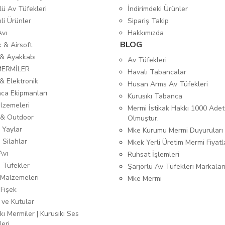
lü Av Tüfekleri
İndirimdeki Ürünler
mli Ürünler
Sipariş Takip
Avı
Hakkımızda
BLOG
ık & Airsoft
 & Ayakkabı
Av Tüfekleri
MERMİLER
Havalı Tabancalar
& Elektronik
Husan Arms Av Tüfekleri
ca Ekipmanları
Kurusıkı Tabanca
lzemeleri
Mermi İstikak Hakkı 1000 Adet
& Outdoor
Olmuştur.
 Yaylar
Mke Kurumu Mermi Duyuruları
 Silahlar
Mkek Yerli Üretim Mermi Fiyatl
Avı
Ruhsat İşlemleri
ı Tüfekler
Şarjörlü Av Tüfekleri Markalar
Malzemeleri
Mke Mermi
 Fişek
 ve Kutular
kı Mermiler | Kurusıkı Ses
leri