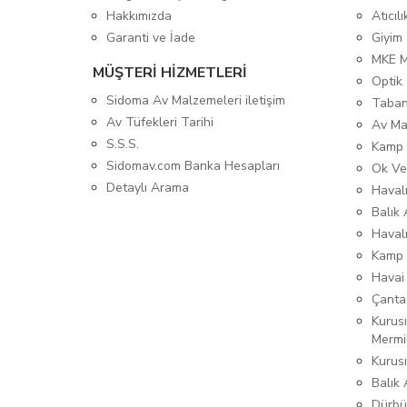
Hakkımızda
Atıcıl
Garanti ve İade
Giyim
MKE 
MÜŞTERİ HİZMETLERİ
Optik 
Sidoma Av Malzemeleri iletişim
Taban
Av Tüfekleri Tarihi
Av Ma
S.S.S.
Kamp 
Sidomav.com Banka Hesapları
Ok Ve
Detaylı Arama
Havalı
Balık 
Haval
Kamp 
Havai
Çanta
Kurusı
Mermi
Kurus
Balık
Dürbü