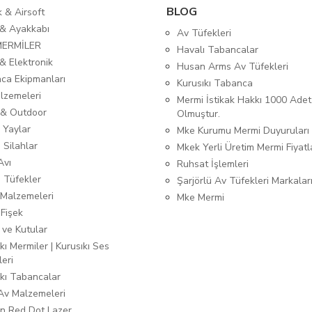
BLOG
ık & Airsoft
 & Ayakkabı
Av Tüfekleri
MERMİLER
Havalı Tabancalar
& Elektronik
Husan Arms Av Tüfekleri
ca Ekipmanları
Kurusıkı Tabanca
lzemeleri
Mermi İstikak Hakkı 1000 Adet
& Outdoor
Olmuştur.
 Yaylar
Mke Kurumu Mermi Duyuruları
 Silahlar
Mkek Yerli Üretim Mermi Fiyatl
Avı
Ruhsat İşlemleri
ı Tüfekler
Şarjörlü Av Tüfekleri Markalar
Malzemeleri
Mke Mermi
 Fişek
 ve Kutular
kı Mermiler | Kurusıkı Ses
leri
ıkı Tabancalar
 Av Malzemeleri
n Red Dot Lazer