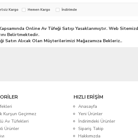
etsiz Kargo
Hemen Kargo
İndirimde
apsamında Online Av Tüfeği Satışı Yasaklanmıştır. Web Sitemizd
rını Belirtmektedir.
ği Satın Alıcak Olan Müşterilerimizi Mağazamıza Bekleriz..
ORİLER
HIZLI ERİŞİM
fekleri
Anasayfa
tik Kurşun Geçirmez
Yeni Ürünler
lü Av Tüfekleri
İndirimdeki Ürünler
mli Ürünler
Sipariş Takip
Avı
Hakkımızda