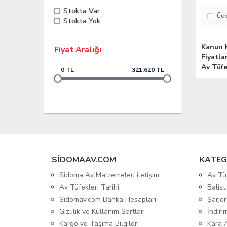
Stokta Var
Ücr
Stokta Yok
Kanun K
Fiyat Aralığı
Fiyatla
Av Tüfe
0 TL
321.620 TL
SIDOMAAV.COM
KATEG
Sidoma Av Malzemeleri iletişim
Av Tü
Av Tüfekleri Tarihi
Balis
Sidomav.com Banka Hesapları
Şarjör
Gizlilik ve Kullanım Şartları
İndiri
Kargo ve Taşıma Bilgileri
Kara 