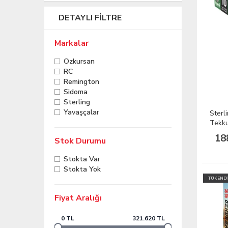
DETAYLI FILTRE
Markalar
Özkursan
RC
Remington
Sidoma
Sterling
Yavaşçalar
Sterl
Tekku
18
Stok Durumu
Stokta Var
Stokta Yok
TÜKENDİ
Fiyat Aralığı
0 TL
321.620 TL