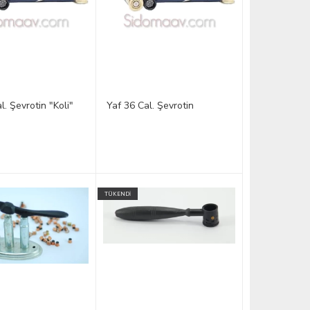
l. Şevrotin "Koli"
Yaf 36 Cal. Şevrotin
TÜKENDİ