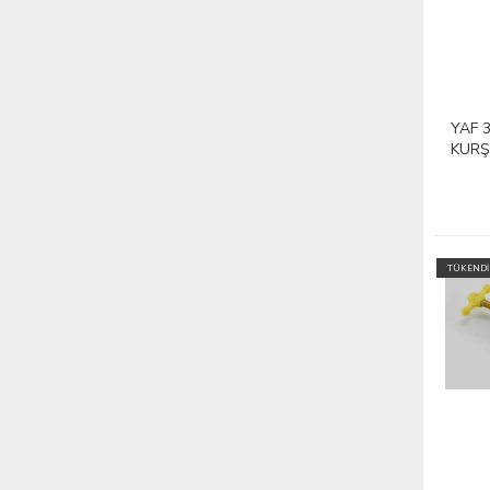
YAF 
KURŞ
TÜKENDİ