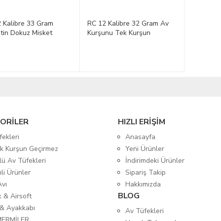
 Kalibre 33 Gram
RC 12 Kalibre 32 Gram Av
tin Dokuz Misket
Kurşunu Tek Kurşun
ORİLER
HIZLI ERİŞİM
fekleri
Anasayfa
tik Kurşun Geçirmez
Yeni Ürünler
lü Av Tüfekleri
İndirimdeki Ürünler
mli Ürünler
Sipariş Takip
Avı
Hakkımızda
BLOG
ık & Airsoft
 & Ayakkabı
Av Tüfekleri
MERMİLER