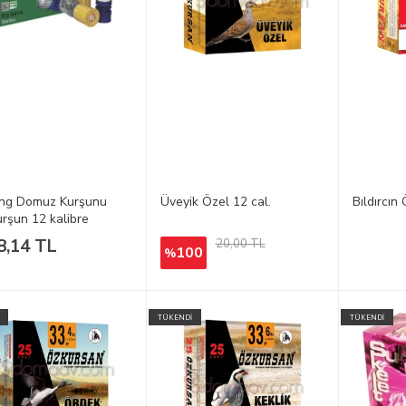
ing Domuz Kurşunu
Üveyik Özel 12 cal.
Bıldırcın
rşun 12 kalibre
8,14 TL
20,00 TL
100
%
TÜKENDİ
TÜKENDİ