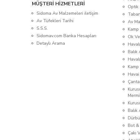
MÜŞTERİ HİZMETLERİ
Optik 
Sidoma Av Malzemeleri iletişim
Taban
Av Tüfekleri Tarihi
Av Ma
S.S.S.
Kamp 
Sidomav.com Banka Hesapları
Ok Ve
Detaylı Arama
Havalı
Balık 
Haval
Kamp 
Havai
Çanta
Kurusı
Mermi
Kurus
Balık
Dürbü
Bot &
Çakı 