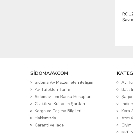
RC 12
Şavro
SIDOMAAV.COM
KATEG
Sidoma Av Malzemeleri iletişim
Av Tü
Av Tüfekleri Tarihi
Balis
Sidomav.com Banka Hesapları
Şarjör
Gizlilik ve Kullanım Şartları
İndiri
Kargo ve Taşıma Bilgileri
Kara 
Hakkımızda
Atıcıl
Garanti ve İade
Giyim
MKE 