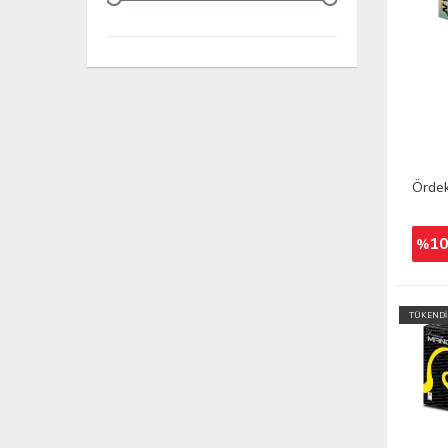
Ördek
1
%
TÜKENDİ