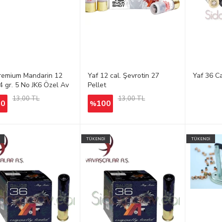
remium Mandarin 12
Yaf 12 cal. Şevrotin 27
Yaf 36 Ca
34 gr. 5 No JK6 Özel Av
Pellet
13,00 TL
13,00 TL
00
100
%
TÜKENDİ
TÜKENDİ