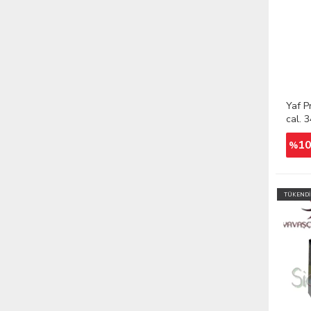
Yaf P
cal. 
Fişeğ
1
%
TÜKENDİ