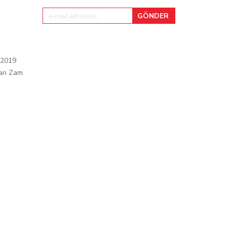
 2019
arı Zam
ı