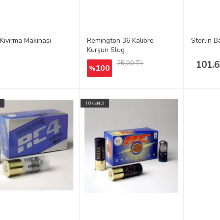
 Kıvırma Makinası
Remington 36 Kalibre
Sterlin B
Kurşun Slug
101.6
25,00 TL
100
%
TÜKENDİ