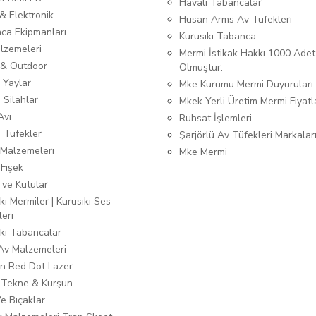
Havalı Tabancalar
& Elektronik
Husan Arms Av Tüfekleri
ca Ekipmanları
Kurusıkı Tabanca
lzemeleri
Mermi İstikak Hakkı 1000 Adet
& Outdoor
Olmuştur.
 Yaylar
Mke Kurumu Mermi Duyuruları
 Silahlar
Mkek Yerli Üretim Mermi Fiyatl
Avı
Ruhsat İşlemleri
ı Tüfekler
Şarjörlü Av Tüfekleri Markalar
Malzemeleri
Mke Mermi
 Fişek
 ve Kutular
kı Mermiler | Kurusıkı Ses
leri
ıkı Tabancalar
 Av Malzemeleri
n Red Dot Lazer
 Tekne & Kurşun
Ve Bıçaklar