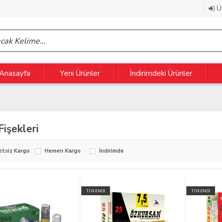
Üy
Anasayfa
Yeni Ürünler
İndirimdeki Ürünler
Fişekleri
etsiz Kargo
Hemen Kargo
İndirimde
TÜKENDİ
TÜKENDİ