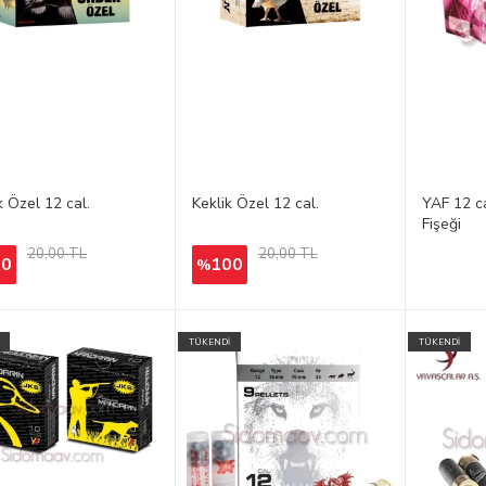
 Özel 12 cal.
Keklik Özel 12 cal.
YAF 12 c
Fişeği
20,00 TL
20,00 TL
00
100
%
TÜKENDİ
TÜKENDİ