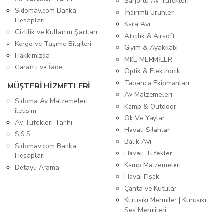
Şarjörlü Av Tüfekleri
Sidomav.com Banka
İndirimli Ürünler
Hesapları
Kara Avı
Gizlilik ve Kullanım Şartları
Atıcılık & Airsoft
Kargo ve Taşıma Bilgileri
Giyim & Ayakkabı
Hakkımızda
MKE MERMİLER
Garanti ve İade
Optik & Elektronik
Tabanca Ekipmanları
MÜŞTERİ HİZMETLERİ
Av Malzemeleri
Sidoma Av Malzemeleri
Kamp & Outdoor
iletişim
Ok Ve Yaylar
Av Tüfekleri Tarihi
Havalı Silahlar
S.S.S.
Balık Avı
Sidomav.com Banka
Havalı Tüfekler
Hesapları
Kamp Malzemeleri
Detaylı Arama
Havai Fişek
Çanta ve Kutular
Kurusıkı Mermiler | Kurusıkı
Ses Mermileri