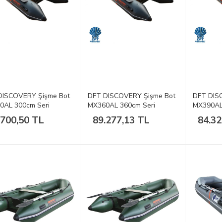
DISCOVERY Şişme Bot
DFT DISCOVERY Şişme Bot
DFT DIS
0AL 300cm Seri
MX360AL 360cm Seri
MX390AL
.700,50 TL
89.277,13 TL
84.32