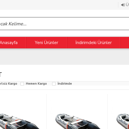
Üy
Anasayfa
Yeni Ürünler
İndirimdeki Ürünler
T
etsiz Kargo
Hemen Kargo
İndirimde