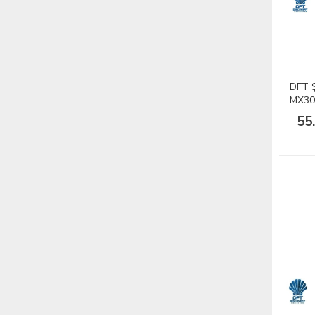
DFT Ş
MX30
Seri
55