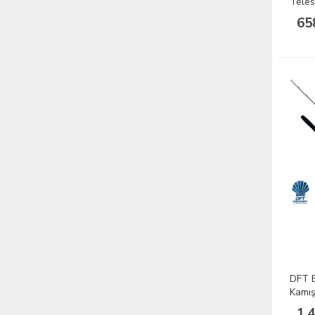
Teles
65
DFT B
Kamış
1.