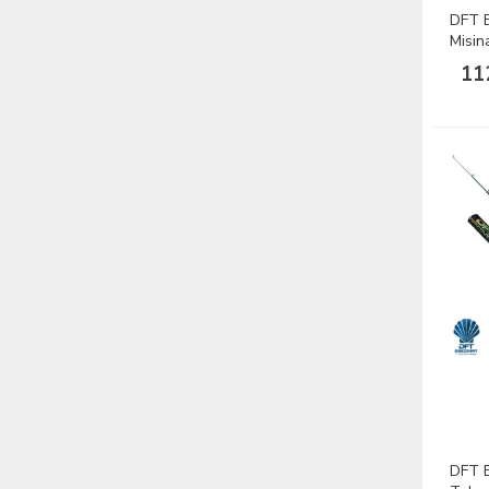
DFT B
Misin
Yeşil
11
DFT 