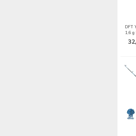
DFT 
1,6 g
32