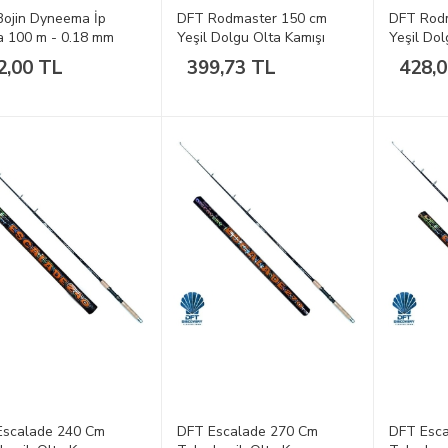
ojin Dyneema İp
DFT Rodmaster 150 cm
DFT Rod
a 100 m - 0.18 mm
Yeşil Dolgu Olta Kamışı
Yeşil Dol
2,00 TL
399,73 TL
428,
Escalade 240 Cm
DFT Escalade 270 Cm
DFT Esc