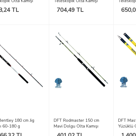
kopik Olta Kamışı
Teleskopik Olta Kamışı
Teleskop
8,24 TL
704,49 TL
650,
entley 180 cm Jig
DFT Rodmaster 150 cm
DFT Mast
ı 60-180 g
Mavi Dolgu Olta Kamışı
Yüzüklü 
466,32 TL
401,02 TL
1.400