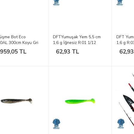
işme Bot Eco
DFTYumuşak Yem 5,5 cm
DFT Yum
0AL 300cm Koyu Gri
1,6 g İğnesiz R:01 1/12
1,6 g R:0
.959,05 TL
62,93 TL
62,93