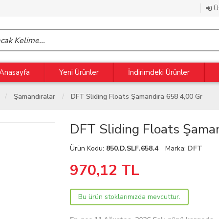
Üy
Anasayfa
Yeni Ürünler
İndirimdeki Ürünler
Şamandıralar
DFT Sliding Floats Şamandıra 658 4,00 Gr
DFT Sliding Floats Şaman
Ürün Kodu:
850.D.SLF.658.4
Marka:
DFT
970,12
TL
Bu ürün stoklarımızda mevcuttur.