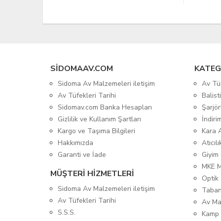
SIDOMAAV.COM
KATEG
Sidoma Av Malzemeleri iletişim
Av Tü
Av Tüfekleri Tarihi
Balis
Sidomav.com Banka Hesapları
Şarjör
Gizlilik ve Kullanım Şartları
İndiri
Kargo ve Taşıma Bilgileri
Kara 
Hakkımızda
Atıcıl
Garanti ve İade
Giyim
MKE 
MÜŞTERİ HİZMETLERİ
Optik 
Sidoma Av Malzemeleri iletişim
Taban
Av Tüfekleri Tarihi
Av Ma
S.S.S.
Kamp 