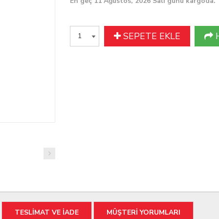
En geç 11 Ağustos, 2026 Salı günü kargoda.
SEPETE EKLE
TESLİMAT VE İADE
MÜŞTERİ YORUMLARI