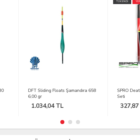
TÜKENDİ
YENİ
Sliding Floats Şamandıra 658
SPRO Deatbait Zander Şaman
 gr
Seti
034,04 TL
327,87 TL