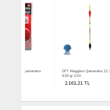
mandıra
DFT Wagglers Şamandıra 22-30
DFT 
6,00 gr 1/10
6,00
2.161,21 TL
1.