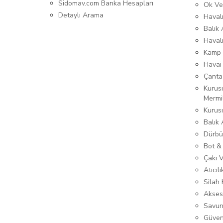
Sidomav.com Banka Hesapları
Ok Ve
Detaylı Arama
Havalı
Balık 
Haval
Kamp 
Havai
Çanta
Kurusı
Mermi
Kurus
Balık
Dürbü
Bot &
Çakı 
Atıcıl
Silah K
Akses
Savun
Güven