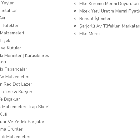
 Yaylar
Mke Kurumu Mermi Duyuruları
 Silahlar
Mkek Yerli Üretim Mermi Fiyatl
Avı
Ruhsat İşlemleri
ı Tüfekler
Şarjörlü Av Tüfekleri Markalar
Malzemeleri
Mke Mermi
 Fişek
 ve Kutular
kı Mermiler | Kurusıkı Ses
leri
ıkı Tabancalar
 Av Malzemeleri
n Red Dot Lazer
 Tekne & Kurşun
Ve Bıçaklar
ık Malzemeleri Trap Skeet
ılıfı
uar Ve Yedek Parçalar
ma Ürünleri
lik Malzemeleri