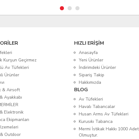
ORİLER
HIZLI ERİŞİM
fekleri
Anasayfa
tik Kurşun Geçirmez
Yeni Ürünler
lü Av Tüfekleri
İndirimdeki Ürünler
mli Ürünler
Sipariş Takip
Avı
Hakkımızda
BLOG
ık & Airsoft
 & Ayakkabı
Av Tüfekleri
MERMİLER
Havalı Tabancalar
& Elektronik
Husan Arms Av Tüfekleri
ca Ekipmanları
Kurusıkı Tabanca
lzemeleri
Mermi İstikak Hakkı 1000 Adet
& Outdoor
Olmuştur.