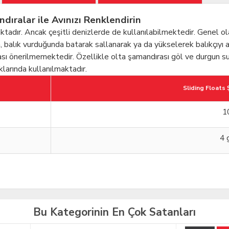
alar ile Avınızı Renklendirin
ktadır. Ancak çeşitli denizlerde de kullanılabilmektedir. Genel ola
a, balık vurduğunda batarak sallanarak ya da yükselerek balıkçıyı 
sı önerilmemektedir. Özellikle olta şamandırası göl ve durgun sula
klarında kullanılmaktadır.
Sliding Floats
1
4 
Bu Kategorinin En Çok Satanları