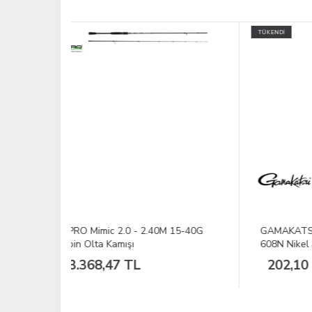
TÜKENDİ
TÜKEND
M 15-40G
GAMAKATSU Trout Master A1 LS-
SPRO
608N Nikel #10 İğne
Yem 
202,10 TL
14