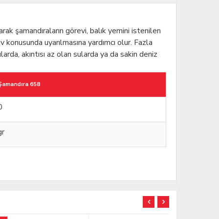
rak şamandıraların görevi, balık yemini istenilen
av konusunda uyarılmasına yardımcı olur. Fazla
rda, akıntısı az olan sularda ya da sakin deniz
 Şamandıra 658
0
gr