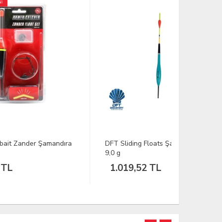
dıra
DFT Sliding Floats Şamandıra 201
DFT New C
9,0 g
16-03 4,00
1.019,52 TL
646,74