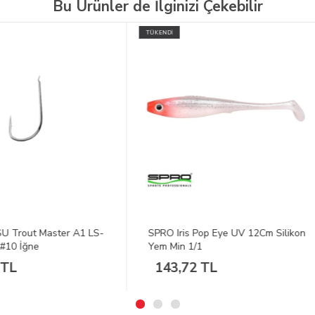
Bu Ürünler de İlginizi Çekebilir
İ
TÜKENDİ
 Iris Pop Eye UV 12Cm Silikon
SPRO Spin Verzw 4G
Min 1/1
Silver/Sparkle Döner Kaşık
3,72 TL
131,24 TL