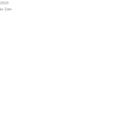
 2019
arı Zam
ı