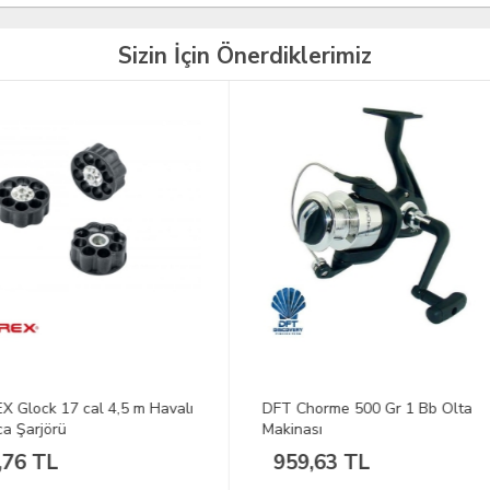
Sizin İçin Önerdiklerimiz
Chorme 500 Gr 1 Bb Olta
DFT Sliding Floats Şamandıra
nası
4,0 g
9,63 TL
889,28 TL