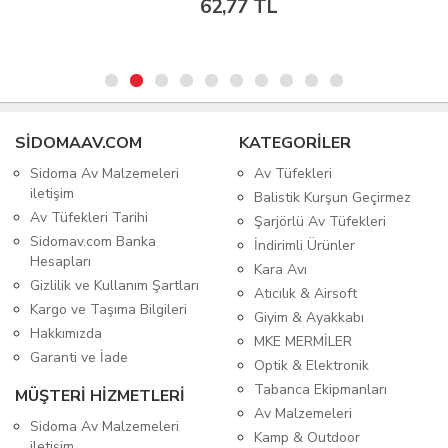
62,77 TL
SIDOMAAV.COM
KATEGORİLER
Sidoma Av Malzemeleri
Av Tüfekleri
iletişim
Balistik Kurşun Geçirmez
Av Tüfekleri Tarihi
Şarjörlü Av Tüfekleri
Sidomav.com Banka
İndirimli Ürünler
Hesapları
Kara Avı
Gizlilik ve Kullanım Şartları
Atıcılık & Airsoft
Kargo ve Taşıma Bilgileri
Giyim & Ayakkabı
Hakkımızda
MKE MERMİLER
Garanti ve İade
Optik & Elektronik
Tabanca Ekipmanları
MÜŞTERİ HİZMETLERİ
Av Malzemeleri
Sidoma Av Malzemeleri
Kamp & Outdoor
iletişim