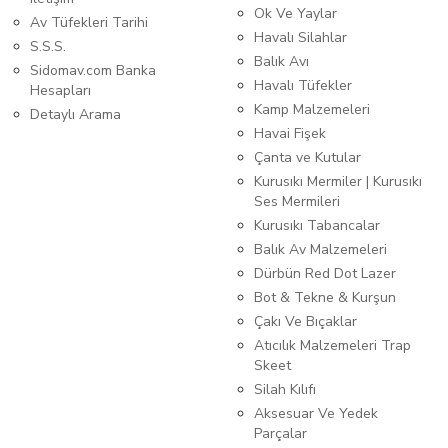
Ok Ve Yaylar
Av Tüfekleri Tarihi
Havalı Silahlar
S.S.S.
Balık Avı
Sidomav.com Banka
Havalı Tüfekler
Hesapları
Kamp Malzemeleri
Detaylı Arama
Havai Fişek
Çanta ve Kutular
Kurusıkı Mermiler | Kurusıkı
Ses Mermileri
Kurusıkı Tabancalar
Balık Av Malzemeleri
Dürbün Red Dot Lazer
Bot & Tekne & Kurşun
Çakı Ve Bıçaklar
Atıcılık Malzemeleri Trap
Skeet
Silah Kılıfı
Aksesuar Ve Yedek
Parçalar