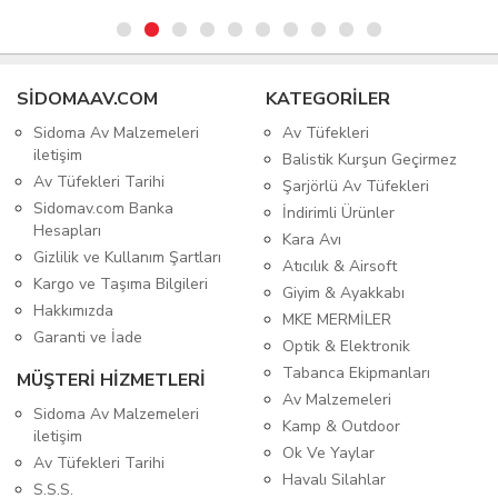
SIDOMAAV.COM
KATEGORİLER
Sidoma Av Malzemeleri
Av Tüfekleri
iletişim
Balistik Kurşun Geçirmez
Av Tüfekleri Tarihi
Şarjörlü Av Tüfekleri
Sidomav.com Banka
İndirimli Ürünler
Hesapları
Kara Avı
Gizlilik ve Kullanım Şartları
Atıcılık & Airsoft
Kargo ve Taşıma Bilgileri
Giyim & Ayakkabı
Hakkımızda
MKE MERMİLER
Garanti ve İade
Optik & Elektronik
Tabanca Ekipmanları
MÜŞTERİ HİZMETLERİ
Av Malzemeleri
Sidoma Av Malzemeleri
Kamp & Outdoor
iletişim
Ok Ve Yaylar
Av Tüfekleri Tarihi
Havalı Silahlar
S.S.S.