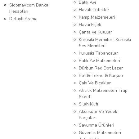
Balık Avı
Sidomav.com Banka
Havalı Tüfekler
Hesapları
Kamp Malzemeleri
Detaylı Arama
Havai Fişek
Çanta ve Kutular
Kurusıkı Mermiler | Kurusıkı
Ses Mermileri
Kurusıkı Tabancalar
Balık Av Malzemeleri
Dürbün Red Dot Lazer
Bot & Tekne & Kurşun
Çakı Ve Bıçaklar
Atıcılık Malzemeleri Trap
Skeet
Silah Kılıfı
Aksesuar Ve Yedek
Parçalar
Savunma Ürünleri
Güvenlik Malzemeleri