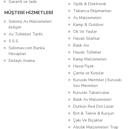
Garanti ve İade
Optik & Elektronik
Tabanca Ekipmanları
MÜŞTERİ HİZMETLERİ
Av Malzemeleri
Sidoma Av Malzemeleri
Kamp & Outdoor
iletişim
Ok Ve Yaylar
Av Tüfekleri Tarihi
Havalı Silahlar
S.S.S.
Balık Avı
Sidomav.com Banka
Havalı Tüfekler
Hesapları
Kamp Malzemeleri
Detaylı Arama
Havai Fişek
Çanta ve Kutular
Kurusıkı Mermiler | Kurusıkı
Ses Mermileri
Kurusıkı Tabancalar
Balık Av Malzemeleri
Dürbün Red Dot Lazer
Bot & Tekne & Kurşun
Çakı Ve Bıçaklar
Atıcılık Malzemeleri Trap