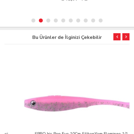
Bu Ürünler de İlginizi Çekebilir
SPRO Iris Pop Eye 10Cm SilikonYem Flamingo 1/1