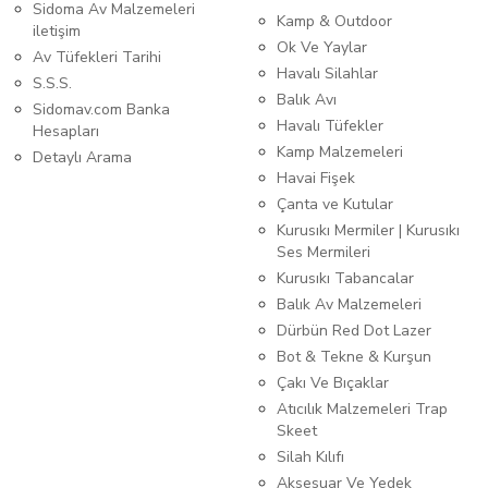
Sidoma Av Malzemeleri
Kamp & Outdoor
iletişim
Ok Ve Yaylar
Av Tüfekleri Tarihi
Havalı Silahlar
S.S.S.
Balık Avı
Sidomav.com Banka
Havalı Tüfekler
Hesapları
Kamp Malzemeleri
Detaylı Arama
Havai Fişek
Çanta ve Kutular
Kurusıkı Mermiler | Kurusıkı
Ses Mermileri
Kurusıkı Tabancalar
Balık Av Malzemeleri
Dürbün Red Dot Lazer
Bot & Tekne & Kurşun
Çakı Ve Bıçaklar
Atıcılık Malzemeleri Trap
Skeet
Silah Kılıfı
Aksesuar Ve Yedek