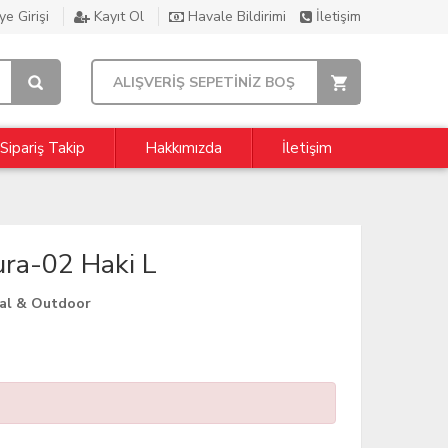
e Girişi
Kayıt Ol
Havale Bildirimi
İletişim
ALIŞVERİŞ SEPETİNİZ BOŞ
Sipariş Takip
Hakkımızda
İletişim
ra-02 Haki L
cal & Outdoor