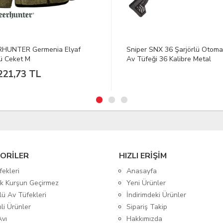
er SNX 36 Şarjörlü Otomatik
VAV Tacflex-11F Su İtici Takti
üfeği 36 Kalibre Metal
Pantolon Bej L
aklı Beyaz Krom
2.758,80 TL
ORİLER
HIZLI ERİŞİM
fekleri
Anasayfa
tik Kurşun Geçirmez
Yeni Ürünler
lü Av Tüfekleri
İndirimdeki Ürünler
mli Ürünler
Sipariş Takip
Avı
Hakkımızda