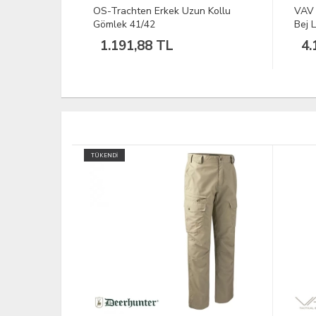
n Kollu
VAV Uzun Kol Gömlek Tactek-01
VAV 
Bej L
Bej 
4.198,57 TL
4.