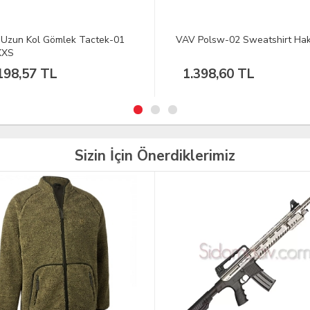
Polsw-02 Sweatshirt Haki XS
VAV Hidden-11 Pantolon Gri 
398,60 TL
598,75 TL
Sizin İçin Önerdiklerimiz
TÜKENDİ