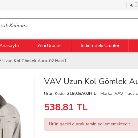
Üy
Anasayfa
Yeni Ürünler
İndirimdeki Ürünler
 Uzun Kol Gömlek Aura-02 Haki L
VAV Uzun Kol Gömlek Au
Ürün Kodu:
2150.GA02H.L
Marka:
VAV Tacti
538,81
TL
Ürün geçici olarak temin edilememektedir.