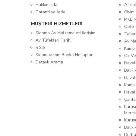
Hakkımızda
Atıcıl
Garanti ve İade
Giyim
MKE 
MÜŞTERİ HİZMETLERİ
Optik 
Sidoma Av Malzemeleri iletişim
Taban
Av Tüfekleri Tarihi
Av Ma
S.S.S.
Kamp 
Sidomav.com Banka Hesapları
Ok Ve
Detaylı Arama
Havalı
Balık 
Haval
Kamp 
Havai
Çanta
Kurusı
Mermi
Kurus
Balık
Dürbü