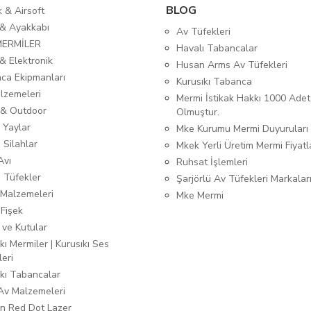
BLOG
ık & Airsoft
 & Ayakkabı
Av Tüfekleri
MERMİLER
Havalı Tabancalar
& Elektronik
Husan Arms Av Tüfekleri
ca Ekipmanları
Kurusıkı Tabanca
lzemeleri
Mermi İstikak Hakkı 1000 Adet
& Outdoor
Olmuştur.
 Yaylar
Mke Kurumu Mermi Duyuruları
 Silahlar
Mkek Yerli Üretim Mermi Fiyatl
Avı
Ruhsat İşlemleri
ı Tüfekler
Şarjörlü Av Tüfekleri Markalar
Malzemeleri
Mke Mermi
 Fişek
 ve Kutular
kı Mermiler | Kurusıkı Ses
leri
ıkı Tabancalar
 Av Malzemeleri
n Red Dot Lazer