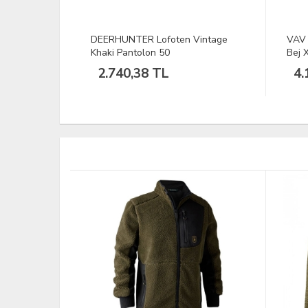
Vintage
VAV Uzun Kol Gömlek Tactek-01
VAV 
Bej XXS
4.198,57 TL
1.