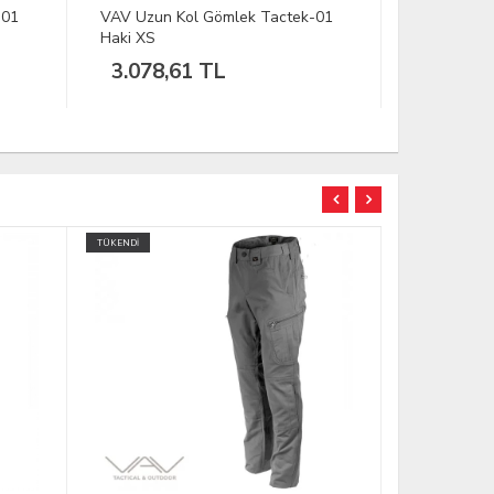
-01
VAV Uzun Kol Gömlek Tactek-01
VAV Uzun 
Mavi Kot L
Mavi Kot X
1.678,80 TL
1.678,
TÜKENDİ
TÜKENDİ