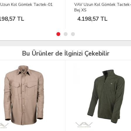
Uzun Kol Gömlek Tactek-01
VAV Uzun Kol Gömlek Tactek
XS
Haki XS
198,57 TL
3.078,61 TL
Bu Ürünler de İlginizi Çekebilir
TÜKENDİ