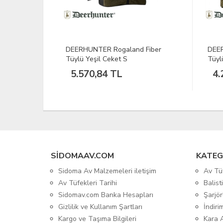
 Fiber
DEERHUNTER Germenia Elyaf
Snip
Tüylü Ceket M
Av T
Kund
4.221,73 TL
SIDOMAAV.COM
KATEG
Sidoma Av Malzemeleri iletişim
Av Tü
Av Tüfekleri Tarihi
Balis
Sidomav.com Banka Hesapları
Şarjör
Gizlilik ve Kullanım Şartları
İndiri
Kargo ve Taşıma Bilgileri
Kara 