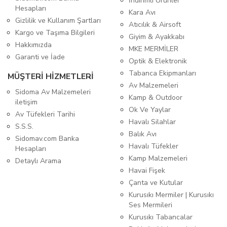
İndirimli Ürünler
Hesapları
Kara Avı
Gizlilik ve Kullanım Şartları
Atıcılık & Airsoft
Kargo ve Taşıma Bilgileri
Giyim & Ayakkabı
Hakkımızda
MKE MERMİLER
Garanti ve İade
Optik & Elektronik
Tabanca Ekipmanları
MÜŞTERİ HİZMETLERİ
Av Malzemeleri
Sidoma Av Malzemeleri
Kamp & Outdoor
iletişim
Ok Ve Yaylar
Av Tüfekleri Tarihi
Havalı Silahlar
S.S.S.
Balık Avı
Sidomav.com Banka
Havalı Tüfekler
Hesapları
Kamp Malzemeleri
Detaylı Arama
Havai Fişek
Çanta ve Kutular
Kurusıkı Mermiler | Kurusıkı
Ses Mermileri
Kurusıkı Tabancalar