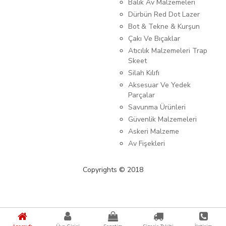
Balık Av Malzemeleri
Dürbün Red Dot Lazer
Bot & Tekne & Kurşun
Çakı Ve Bıçaklar
Atıcılık Malzemeleri Trap
Skeet
Silah Kılıfı
Aksesuar Ve Yedek
Parçalar
Savunma Ürünleri
Güvenlik Malzemeleri
Askeri Malzeme
Av Fişekleri
Copyrights © 2018
{%kategori_metaDescription%} {%KATEGORI_ADI%}