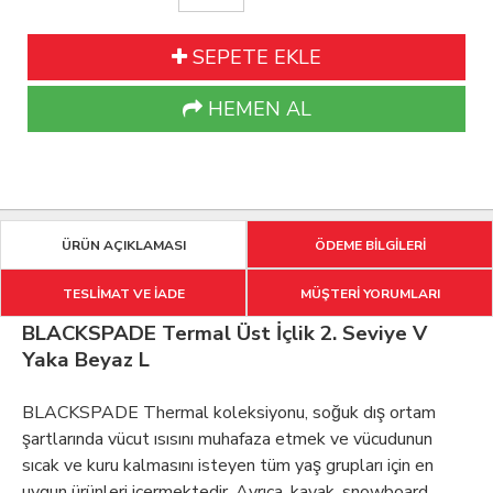
SEPETE EKLE
HEMEN AL
ÜRÜN AÇIKLAMASI
ÖDEME BİLGİLERİ
TESLİMAT VE İADE
MÜŞTERİ YORUMLARI
BLACKSPADE Termal Üst İçlik 2. Seviye V
Yaka Beyaz L
BLACKSPADE Thermal koleksiyonu, soğuk dış ortam
şartlarında vücut ısısını muhafaza etmek ve vücudunun
sıcak ve kuru kalmasını isteyen tüm yaş grupları için en
uygun ürünleri içermektedir. Ayrıca, kayak, snowboard,