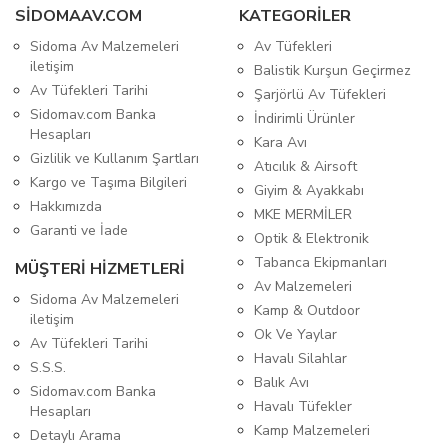
SIDOMAAV.COM
KATEGORİLER
Sidoma Av Malzemeleri
Av Tüfekleri
iletişim
Balistik Kurşun Geçirmez
Av Tüfekleri Tarihi
Şarjörlü Av Tüfekleri
Sidomav.com Banka
İndirimli Ürünler
Hesapları
Kara Avı
Gizlilik ve Kullanım Şartları
Atıcılık & Airsoft
Kargo ve Taşıma Bilgileri
Giyim & Ayakkabı
Hakkımızda
MKE MERMİLER
Garanti ve İade
Optik & Elektronik
Tabanca Ekipmanları
MÜŞTERİ HİZMETLERİ
Av Malzemeleri
Sidoma Av Malzemeleri
Kamp & Outdoor
iletişim
Ok Ve Yaylar
Av Tüfekleri Tarihi
Havalı Silahlar
S.S.S.
Balık Avı
Sidomav.com Banka
Havalı Tüfekler
Hesapları
Kamp Malzemeleri
Detaylı Arama