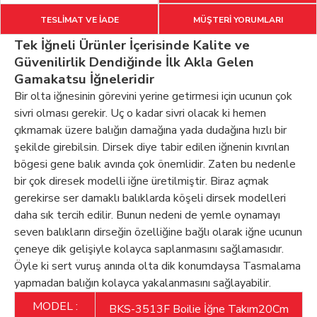
TESLİMAT VE İADE
MÜŞTERİ YORUMLARI
Tek İğneli Ürünler İçerisinde Kalite ve
Güvenilirlik Dendiğinde İlk Akla Gelen
Gamakatsu İğneleridir
Bir olta iğnesinin görevini yerine getirmesi için ucunun çok
sivri olması gerekir. Uç o kadar sivri olacak ki hemen
çıkmamak üzere balığın damağına yada dudağına hızlı bir
şekilde girebilsin. Dirsek diye tabir edilen iğnenin kıvrılan
bögesi gene balık avında çok önemlidir. Zaten bu nedenle
bir çok diresek modelli iğne üretilmiştir. Biraz açmak
gerekirse ser damaklı balıklarda köşeli dirsek modelleri
daha sık tercih edilir. Bunun nedeni de yemle oynamayı
seven balıkların dirseğin özelliğine bağlı olarak iğne ucunun
çeneye dik gelişiyle kolayca saplanmasını sağlamasıdır.
Öyle ki sert vuruş anında olta dik konumdaysa Tasmalama
yapmadan balığın kolayca yakalanmasını sağlayabilir.
MODEL :
BKS-3513F Boilie İğne Takım20Cm