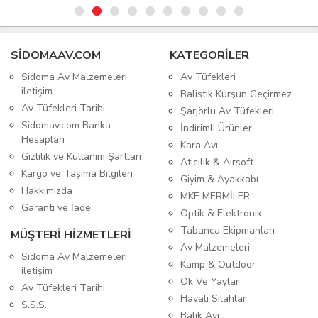
SIDOMAAV.COM
KATEGORİLER
Sidoma Av Malzemeleri
Av Tüfekleri
iletişim
Balistik Kurşun Geçirmez
Av Tüfekleri Tarihi
Şarjörlü Av Tüfekleri
Sidomav.com Banka
İndirimli Ürünler
Hesapları
Kara Avı
Gizlilik ve Kullanım Şartları
Atıcılık & Airsoft
Kargo ve Taşıma Bilgileri
Giyim & Ayakkabı
Hakkımızda
MKE MERMİLER
Garanti ve İade
Optik & Elektronik
Tabanca Ekipmanları
MÜŞTERİ HİZMETLERİ
Av Malzemeleri
Sidoma Av Malzemeleri
Kamp & Outdoor
iletişim
Ok Ve Yaylar
Av Tüfekleri Tarihi
Havalı Silahlar
S.S.S.
Balık Avı