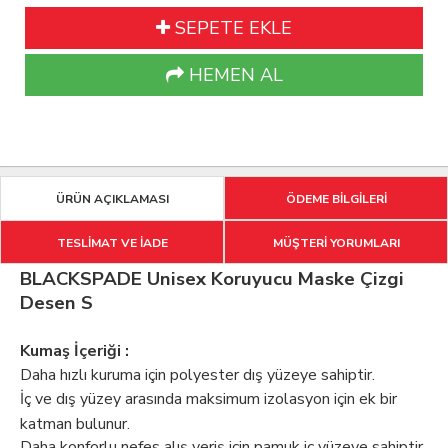
SEPETE EKLE
HEMEN AL
ÜRÜN AÇIKLAMASI
ÖDEME BİLGİLERİ
TESLİMAT VE İADE
MÜŞTERİ YORUMLARI
BLACKSPADE Unisex Koruyucu Maske Çizgi
Desen S
Kumaş İçeriği :
Daha hızlı kuruma için polyester dış yüzeye sahiptir.
İç ve dış yüzey arasında maksimum izolasyon için ek bir
katman bulunur.
Daha konforlu nefes alış veriş için pamuk iç yüzeye sahiptir.