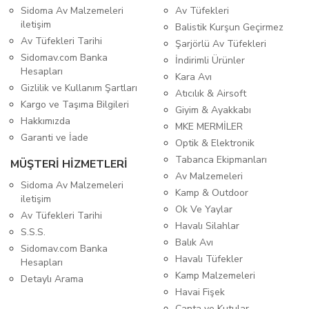
Sidoma Av Malzemeleri
Av Tüfekleri
iletişim
Balistik Kurşun Geçirmez
Av Tüfekleri Tarihi
Şarjörlü Av Tüfekleri
Sidomav.com Banka
İndirimli Ürünler
Hesapları
Kara Avı
Gizlilik ve Kullanım Şartları
Atıcılık & Airsoft
Kargo ve Taşıma Bilgileri
Giyim & Ayakkabı
Hakkımızda
MKE MERMİLER
Garanti ve İade
Optik & Elektronik
Tabanca Ekipmanları
MÜŞTERİ HİZMETLERİ
Av Malzemeleri
Sidoma Av Malzemeleri
Kamp & Outdoor
iletişim
Ok Ve Yaylar
Av Tüfekleri Tarihi
Havalı Silahlar
S.S.S.
Balık Avı
Sidomav.com Banka
Havalı Tüfekler
Hesapları
Kamp Malzemeleri
Detaylı Arama
Havai Fişek
Çanta ve Kutular