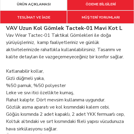
ÜRÜN AÇIKLAMASI
ÖDEME BİLGİLERİ
TESLİMAT VE İADE
MÜŞTERİ YORUMLARI
VAV Uzun Kol Gömlek Tactek-01 Mavi Kot L
Vav Wear Tactec-01 Taktikal Gömlekleri ile doğa
yürüyüşleriniz, kamp faaliyetleriniz ve günlük
aktivitelerinizde rahatlıkla kullanılabilirsiniz. Tasarımı ve
kalite detayları ile vazgeçemeyeceğiniz bir konfor sağlar.
Katlanabilir kollar,
Gizli düğmeli yaka,
%50 pamuk, %50 polyester
Leke ve sıvı itici özellikte kumaş,
Rahat kalıptır. Dört mevsim kullanıma uygundur.
Gözlük asma aparatı ve kol kısmındaki kalem cebi,
Göğüs kısmında 2 adet kapaklı, 2 adet YKK fermuarlı cep,
Koltuk altındaki ve sırt kısmındaki fileli yapısı vücudunuza
hava sirkülasyonu sağlar.