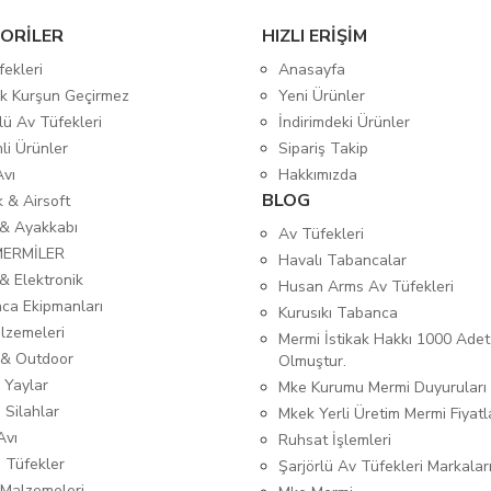
ORİLER
HIZLI ERİŞİM
fekleri
Anasayfa
tik Kurşun Geçirmez
Yeni Ürünler
lü Av Tüfekleri
İndirimdeki Ürünler
mli Ürünler
Sipariş Takip
Avı
Hakkımızda
BLOG
ık & Airsoft
 & Ayakkabı
Av Tüfekleri
MERMİLER
Havalı Tabancalar
& Elektronik
Husan Arms Av Tüfekleri
ca Ekipmanları
Kurusıkı Tabanca
lzemeleri
Mermi İstikak Hakkı 1000 Adet
& Outdoor
Olmuştur.
 Yaylar
Mke Kurumu Mermi Duyuruları
 Silahlar
Mkek Yerli Üretim Mermi Fiyatl
Avı
Ruhsat İşlemleri
ı Tüfekler
Şarjörlü Av Tüfekleri Markalar
Malzemeleri