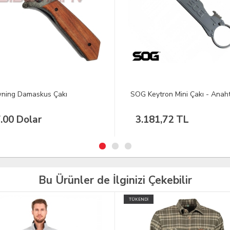
Keytron Mini Çakı - Anahtarlık
Crkt Siyah Tüy Çakı
181,72 TL
406,78 TL
Bu Ürünler de İlginizi Çekebilir
İ
İNDİRİM