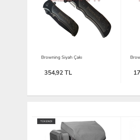
Browning Damaskus Çakı
SOG 
17.00 Dolar
3.
TÜKEND