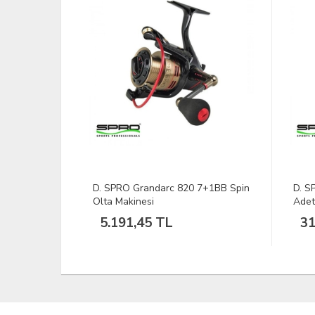
7+1BB Spin
D. SPRO Carpiste Back Best 3
GAMA
Adet Kamış Tutucu Set
Olta
318,57 TL
15