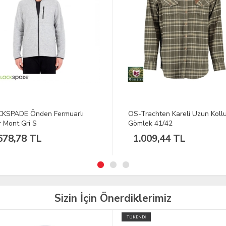
rachten Kareli Uzun Kollu
DFT 2 Kişilik Çift Kat Yeşil Çad
ek 41/42
210x180x130cm
009,44 TL
2.714,99 TL
Sizin İçin Önerdiklerimiz
İ