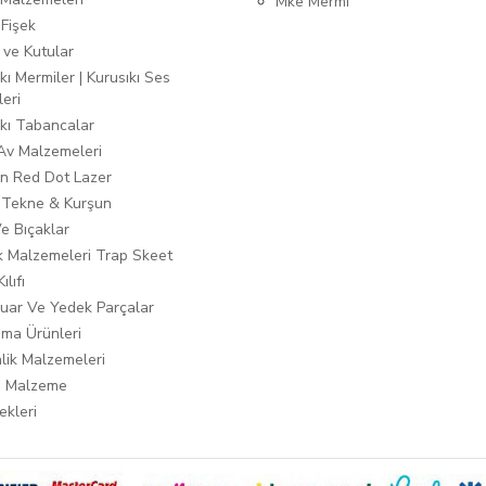
Mke Mermi
 Fişek
 ve Kutular
kı Mermiler | Kurusıkı Ses
leri
ıkı Tabancalar
 Av Malzemeleri
n Red Dot Lazer
 Tekne & Kurşun
Ve Bıçaklar
ık Malzemeleri Trap Skeet
ılıfı
uar Ve Yedek Parçalar
ma Ürünleri
lik Malzemeleri
i Malzeme
ekleri