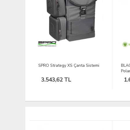
a Sistemi
BLACKSPADE Önden Fermuarlı
OS-T
Polar Mont Gri S
Göml
1.678,78 TL
1.
TÜKEND