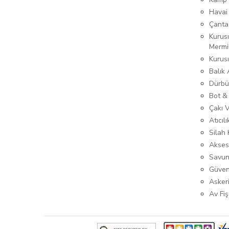
Havai
Çanta
Kurusı
Mermi
Kurus
Balık
Dürbü
Bot &
Çakı 
Atıcıl
Silah K
Akses
Savun
Güven
Asker
Av Fiş