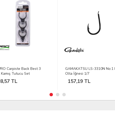
KATSU LS-3310N No:1 Nikel
SPRO SB NANO JIG SPIN 240
 İğnesi 1/7
150G Olta Kamışı
7,19 TL
13.119,05 TL