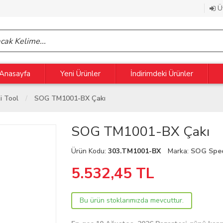
Üy
Anasayfa
Yeni Ürünler
İndirimdeki Ürünler
i Tool
SOG TM1001-BX Çakı
SOG TM1001-BX Çakı
Ürün Kodu:
303.TM1001-BX
Marka:
SOG Spec
5.532,45
TL
Bu ürün stoklarımızda mevcuttur.