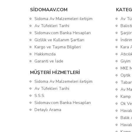
SIDOMAAV.COM
KATEG
Sidoma Av Malzemeleri iletişim
Av Tü
Av Tüfekleri Tarihi
Balis
Sidomav.com Banka Hesapları
Şarjör
Gizlilik ve Kullanım Şartları
İndiri
Kargo ve Taşıma Bilgileri
Kara 
Hakkımızda
Atıcıl
Garanti ve İade
Giyim
MKE 
MÜŞTERİ HİZMETLERİ
Optik 
Sidoma Av Malzemeleri iletişim
Taban
Av Tüfekleri Tarihi
Av Ma
S.S.S.
Kamp 
Sidomav.com Banka Hesapları
Ok Ve
Detaylı Arama
Havalı
Balık 
Haval
Kamp 