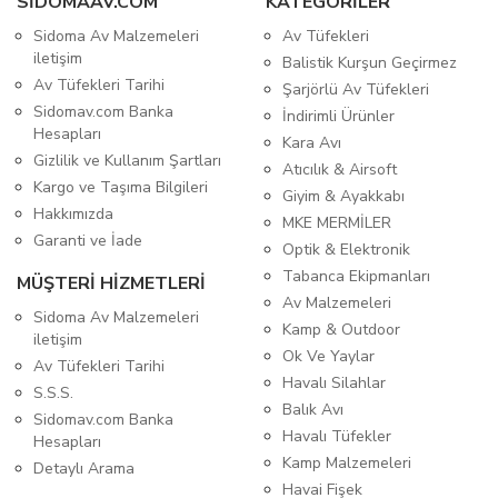
SIDOMAAV.COM
KATEGORİLER
Sidoma Av Malzemeleri
Av Tüfekleri
iletişim
Balistik Kurşun Geçirmez
Av Tüfekleri Tarihi
Şarjörlü Av Tüfekleri
Sidomav.com Banka
İndirimli Ürünler
Hesapları
Kara Avı
Gizlilik ve Kullanım Şartları
Atıcılık & Airsoft
Kargo ve Taşıma Bilgileri
Giyim & Ayakkabı
Hakkımızda
MKE MERMİLER
Garanti ve İade
Optik & Elektronik
Tabanca Ekipmanları
MÜŞTERİ HİZMETLERİ
Av Malzemeleri
Sidoma Av Malzemeleri
Kamp & Outdoor
iletişim
Ok Ve Yaylar
Av Tüfekleri Tarihi
Havalı Silahlar
S.S.S.
Balık Avı
Sidomav.com Banka
Havalı Tüfekler
Hesapları
Kamp Malzemeleri
Detaylı Arama
Havai Fişek