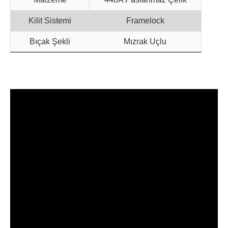
Kilit Sistemi
Framelock
Bıçak Şekli
Mızrak Uçlu