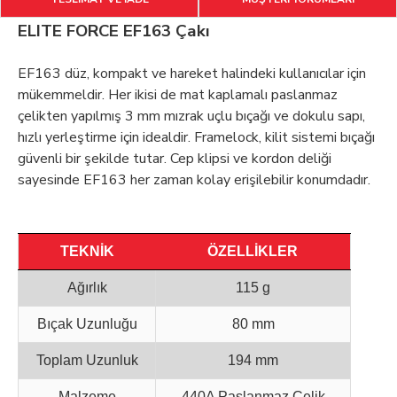
ELITE FORCE EF163 Çakı
EF163 düz, kompakt ve hareket halindeki kullanıcılar için
mükemmeldir. Her ikisi de mat kaplamalı paslanmaz
çelikten yapılmış 3 mm mızrak uçlu bıçağı ve dokulu sapı,
hızlı yerleştirme için idealdir. Framelock, kilit sistemi bıçağı
güvenli bir şekilde tutar. Cep klipsi ve kordon deliği
sayesinde EF163 her zaman kolay erişilebilir konumdadır.
TEKNİK
ÖZELLİKLER
Ağırlık
115 g
Bıçak Uzunluğu
80 mm
Toplam Uzunluk
194 mm
Malzeme
440A Paslanmaz Çelik