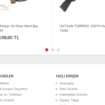
SAN TORPEDO 150TH Havalı
DFT Sliding Floats Şamandıra
k
10,0 g
580,16 TL
ORİLER
HIZLI ERİŞİM
fekleri
Anasayfa
tik Kurşun Geçirmez
Yeni Ürünler
lü Av Tüfekleri
İndirimdeki Ürünler
mli Ürünler
Sipariş Takip