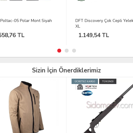
Discovery Çok Cepli Yelek Bej
VAV Baseti-02 Yuv. Yaka Tişör
Siyah Hedef D. M
149,54 TL
598,82 TL
Sizin İçin Önerdiklerimiz
İZ KARGO
TÜKENDİ