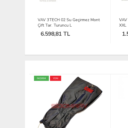
rmez Mont
VAV Poltac-05 Polar Mont Siyah
DFT 
XXL
XL
1.558,76 TL
1.
ÜCRETS