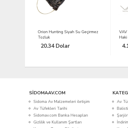
 Geçirmez
VAV Poltac-03 Polar Mont Bej-
HAT
Haki M
Tüfe
4.198,60 TL
SIDOMAAV.COM
KATEG
Sidoma Av Malzemeleri iletişim
Av Tü
Av Tüfekleri Tarihi
Balis
Sidomav.com Banka Hesapları
Şarjör
Gizlilik ve Kullanım Şartları
İndiri