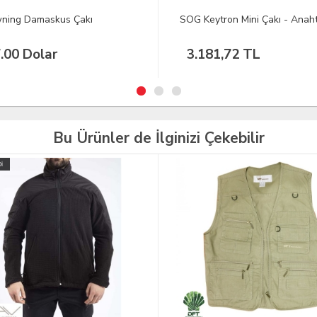
Keytron Mini Çakı - Anahtarlık
Crkt Siyah Tüy Çakı
181,72 TL
406,78 TL
Bu Ürünler de İlginizi Çekebilir