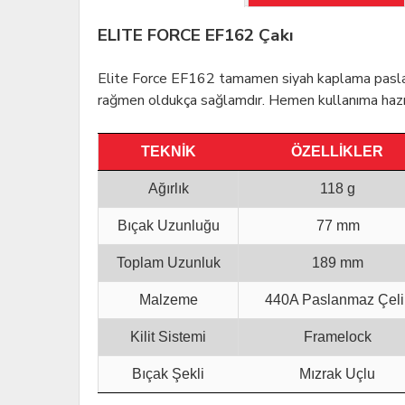
ELITE FORCE EF162 Çakı
Elite Force EF162 tamamen siyah kaplama paslanm
rağmen oldukça sağlamdır. Hemen kullanıma hazır o
TEKNİK
ÖZELLİKLER
Ağırlık
118 g
Bıçak Uzunluğu
77 mm
Toplam Uzunluk
189 mm
Malzeme
440A Paslanmaz Çeli
Kilit Sistemi
Framelock
Bıçak Şekli
Mızrak Uçlu