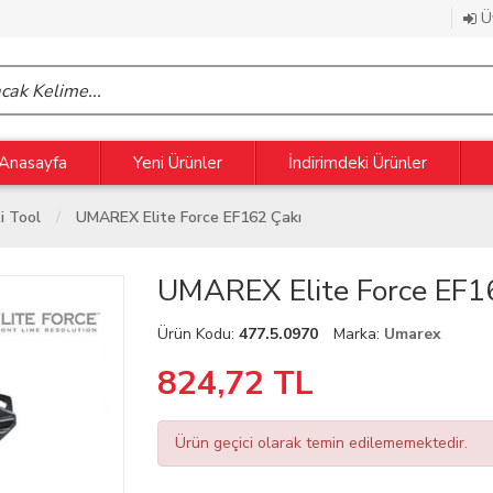
Üy
Anasayfa
Yeni Ürünler
İndirimdeki Ürünler
i Tool
UMAREX Elite Force EF162 Çakı
UMAREX Elite Force EF1
Ürün Kodu:
477.5.0970
Marka:
Umarex
824,72
TL
Ürün geçici olarak temin edilememektedir.