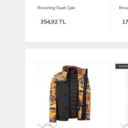
Browning Damaskus Çakı
SOG 
17.00 Dolar
3.
TÜKENDİ