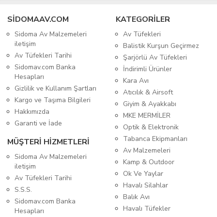
SIDOMAAV.COM
KATEGORİLER
Sidoma Av Malzemeleri
Av Tüfekleri
iletişim
Balistik Kurşun Geçirmez
Av Tüfekleri Tarihi
Şarjörlü Av Tüfekleri
Sidomav.com Banka
İndirimli Ürünler
Hesapları
Kara Avı
Gizlilik ve Kullanım Şartları
Atıcılık & Airsoft
Kargo ve Taşıma Bilgileri
Giyim & Ayakkabı
Hakkımızda
MKE MERMİLER
Garanti ve İade
Optik & Elektronik
Tabanca Ekipmanları
MÜŞTERİ HİZMETLERİ
Av Malzemeleri
Sidoma Av Malzemeleri
Kamp & Outdoor
iletişim
Ok Ve Yaylar
Av Tüfekleri Tarihi
Havalı Silahlar
S.S.S.
Balık Avı
Sidomav.com Banka
Havalı Tüfekler
Hesapları