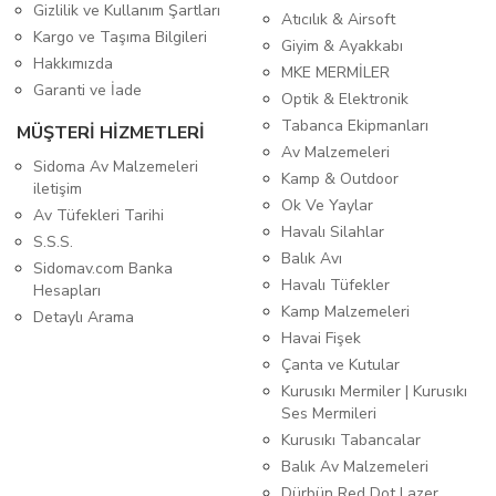
Gizlilik ve Kullanım Şartları
Atıcılık & Airsoft
Kargo ve Taşıma Bilgileri
Giyim & Ayakkabı
Hakkımızda
MKE MERMİLER
Garanti ve İade
Optik & Elektronik
Tabanca Ekipmanları
MÜŞTERİ HİZMETLERİ
Av Malzemeleri
Sidoma Av Malzemeleri
Kamp & Outdoor
iletişim
Ok Ve Yaylar
Av Tüfekleri Tarihi
Havalı Silahlar
S.S.S.
Balık Avı
Sidomav.com Banka
Havalı Tüfekler
Hesapları
Kamp Malzemeleri
Detaylı Arama
Havai Fişek
Çanta ve Kutular
Kurusıkı Mermiler | Kurusıkı
Ses Mermileri
Kurusıkı Tabancalar
Balık Av Malzemeleri
Dürbün Red Dot Lazer