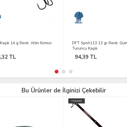
Spnh113 13 gr Renk: Gümüş-
DFT NP60 Kaşık 14,8 g Renk:
ncu Kaşık
,39 TL
57,18 TL
Bu Ürünler de İlginizi Çekebilir
İ
TÜKENDİ