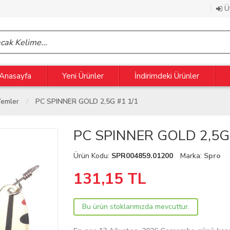
Üy
Anasayfa
Yeni Ürünler
İndirimdeki Ürünler
Yemler
PC SPINNER GOLD 2,5G #1 1/1
PC SPINNER GOLD 2,5G 
Ürün Kodu:
SPR004859.01200
Marka:
Spro
131,15
TL
Bu ürün stoklarımızda mevcuttur.