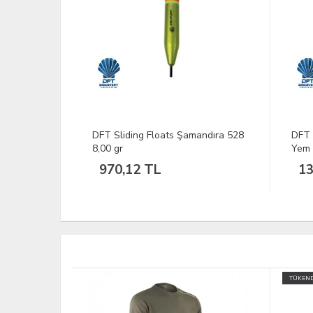
andıra 528
DFT 9035 9Cm Renk: B02 Maket
DFT 
Yem
137,65 TL
1.
TÜKENDİ
TÜKEND