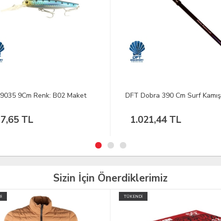
Dobra 390 Cm Surf Kamışı
SPRO Ikiru DD 120 SSP CHR
Herring Maket Yem
021,44 TL
325,02 TL
Sizin İçin Önerdiklerimiz
İ
TÜKENDİ