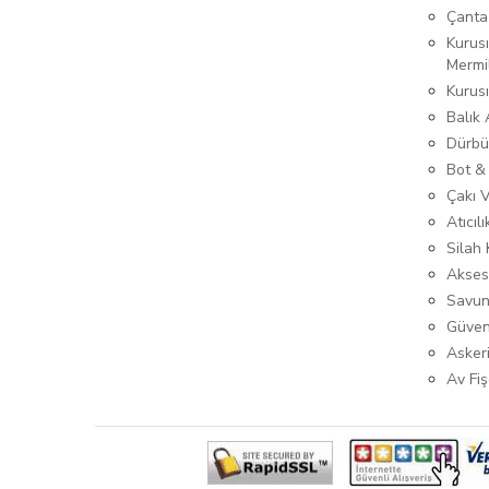
Çanta
Kurusı
Mermi
Kurus
Balık
Dürbü
Bot &
Çakı 
Atıcıl
Silah K
Akses
Savun
Güven
Asker
Av Fiş