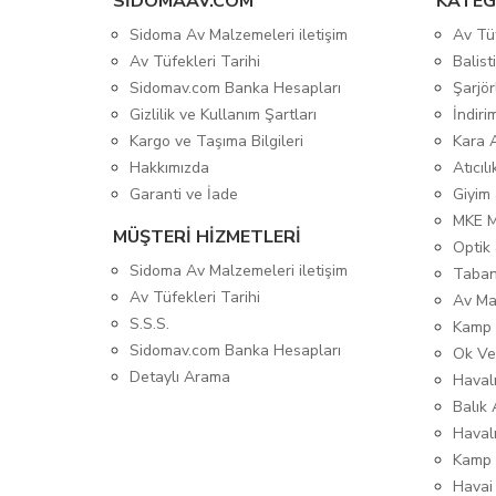
SIDOMAAV.COM
KATEG
Sidoma Av Malzemeleri iletişim
Av Tü
Av Tüfekleri Tarihi
Balis
Sidomav.com Banka Hesapları
Şarjör
Gizlilik ve Kullanım Şartları
İndiri
Kargo ve Taşıma Bilgileri
Kara 
Hakkımızda
Atıcıl
Garanti ve İade
Giyim
MKE 
MÜŞTERİ HİZMETLERİ
Optik 
Sidoma Av Malzemeleri iletişim
Taban
Av Tüfekleri Tarihi
Av Ma
S.S.S.
Kamp 
Sidomav.com Banka Hesapları
Ok Ve
Detaylı Arama
Havalı
Balık 
Haval
Kamp 
Havai