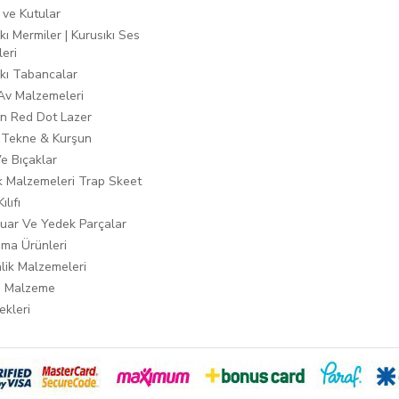
 ve Kutular
kı Mermiler | Kurusıkı Ses
leri
ıkı Tabancalar
 Av Malzemeleri
n Red Dot Lazer
 Tekne & Kurşun
Ve Bıçaklar
ık Malzemeleri Trap Skeet
ılıfı
uar Ve Yedek Parçalar
ma Ürünleri
lik Malzemeleri
i Malzeme
ekleri