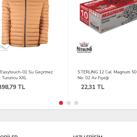
LING 12 Cal. Magnum 50 G.
Ranger Bullpup 20 Kalibre Siy
02 Av Fişeği
Av Tüfeği
,31 TL
2.200,00 TL
100
%