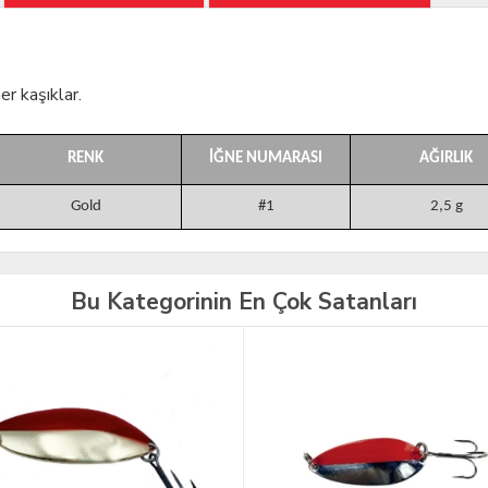
ner
kaşıklar.
RENK
İĞNE NUMARASI
AĞIRLIK
Gold
#1
2,5 g
Bu Kategorinin En Çok Satanları
TÜKENDİ