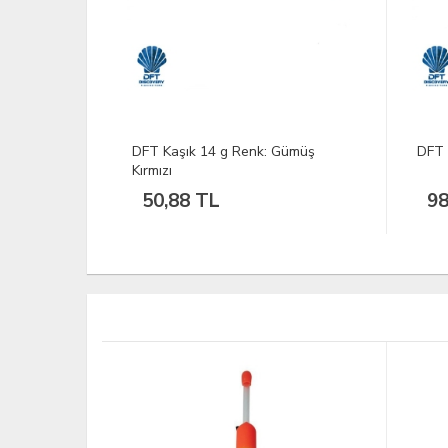
Gümüş
DFT Kaşık 14 g Renk: Altın Kırmızı
DFT 
Turu
98,32 TL
94
TÜKEND