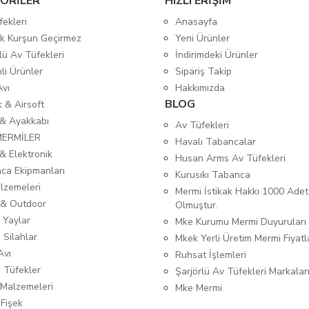
ORİLER
HIZLI ERİŞİM
fekleri
Anasayfa
tik Kurşun Geçirmez
Yeni Ürünler
lü Av Tüfekleri
İndirimdeki Ürünler
mli Ürünler
Sipariş Takip
Avı
Hakkımızda
BLOG
ık & Airsoft
 & Ayakkabı
Av Tüfekleri
MERMİLER
Havalı Tabancalar
& Elektronik
Husan Arms Av Tüfekleri
ca Ekipmanları
Kurusıkı Tabanca
lzemeleri
Mermi İstikak Hakkı 1000 Adet
& Outdoor
Olmuştur.
 Yaylar
Mke Kurumu Mermi Duyuruları
 Silahlar
Mkek Yerli Üretim Mermi Fiyatl
Avı
Ruhsat İşlemleri
ı Tüfekler
Şarjörlü Av Tüfekleri Markalar
Malzemeleri
Mke Mermi
 Fişek