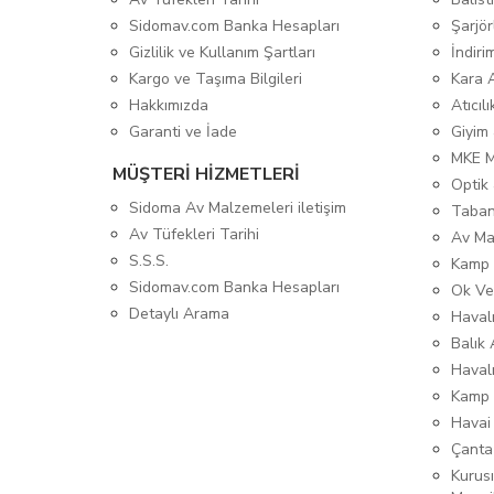
Sidomav.com Banka Hesapları
Şarjör
Gizlilik ve Kullanım Şartları
İndiri
Kargo ve Taşıma Bilgileri
Kara 
Hakkımızda
Atıcıl
Garanti ve İade
Giyim
MKE 
MÜŞTERİ HİZMETLERİ
Optik 
Sidoma Av Malzemeleri iletişim
Taban
Av Tüfekleri Tarihi
Av Ma
S.S.S.
Kamp 
Sidomav.com Banka Hesapları
Ok Ve
Detaylı Arama
Havalı
Balık 
Haval
Kamp 
Havai
Çanta
Kurusı