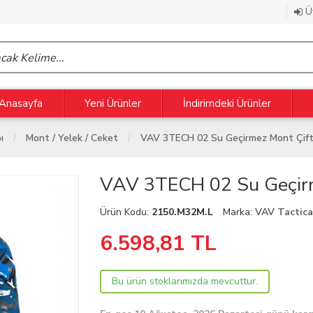
Üy
Anasayfa
Yeni Ürünler
İndirimdeki Ürünler
ı
Mont / Yelek / Ceket
VAV 3TECH 02 Su Geçirmez Mont Çift T
VAV 3TECH 02 Su Geçirme
Ürün Kodu:
2150.M32M.L
Marka:
VAV Tactic
6.598,81
TL
Bu ürün stoklarımızda mevcuttur.