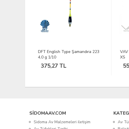
ndıra 223
VAV Polsw-04 Sweatshirt Siyah
25 A
XS
Fişe
558,60 TL
25
SIDOMAAV.COM
KATEG
Sidoma Av Malzemeleri iletişim
Av Tü
Av Tüfekleri Tarihi
Balis