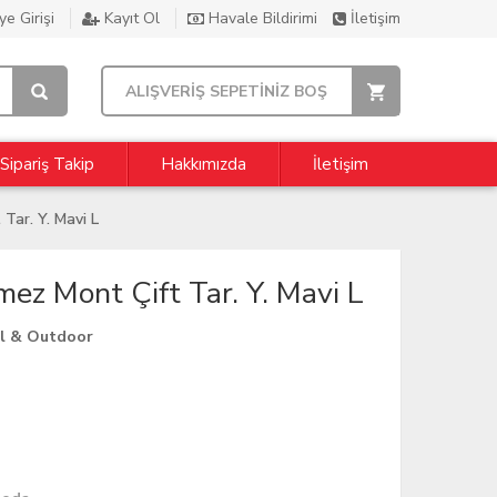
e Girişi
Kayıt Ol
Havale Bildirimi
İletişim
ALIŞVERİŞ SEPETİNİZ BOŞ
Sipariş Takip
Hakkımızda
İletişim
ar. Y. Mavi L
z Mont Çift Tar. Y. Mavi L
al & Outdoor