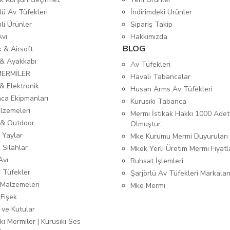
lü Av Tüfekleri
İndirimdeki Ürünler
mli Ürünler
Sipariş Takip
Avı
Hakkımızda
BLOG
ık & Airsoft
 & Ayakkabı
Av Tüfekleri
MERMİLER
Havalı Tabancalar
& Elektronik
Husan Arms Av Tüfekleri
ca Ekipmanları
Kurusıkı Tabanca
lzemeleri
Mermi İstikak Hakkı 1000 Adet
& Outdoor
Olmuştur.
 Yaylar
Mke Kurumu Mermi Duyuruları
 Silahlar
Mkek Yerli Üretim Mermi Fiyatl
Avı
Ruhsat İşlemleri
ı Tüfekler
Şarjörlü Av Tüfekleri Markalar
Malzemeleri
Mke Mermi
 Fişek
 ve Kutular
kı Mermiler | Kurusıkı Ses