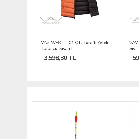
aflı Yelek
VAV Baseti-02 Yuv. Yaka Tişört
BLAC
Siyah Hedef D. XXS
Bala
598,82 TL
17
İNDİRİM