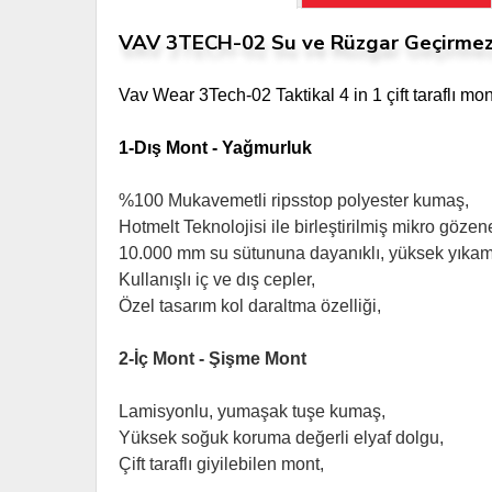
VAV 3TECH-02 Su ve Rüzgar Geçirmez M
Vav Wear 3Tech-02 Taktikal 4 in 1 çift taraflı mo
1-Dış Mont - Yağmurluk
%100 Mukavemetli ripsstop polyester kumaş,
Hotmelt Teknolojisi ile birleştirilmiş mikro göz
10.000 mm su sütununa dayanıklı, yüksek yıkama
Kullanışlı iç ve dış cepler,
Özel tasarım kol daraltma özelliği,
2-İç Mont - Şişme Mont
Lamisyonlu, yumaşak tuşe kumaş,
Yüksek soğuk koruma değerli elyaf dolgu,
Çift taraflı giyilebilen mont,