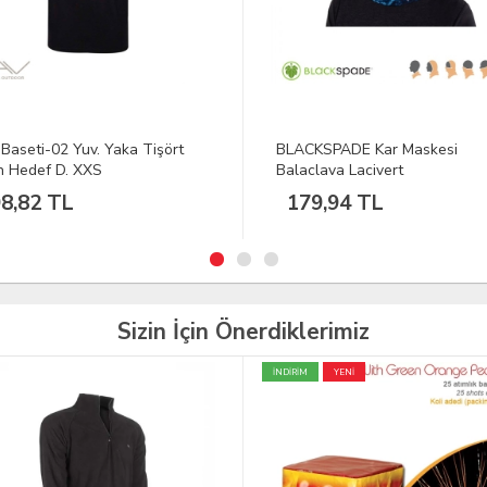
KSPADE Kar Maskesi
DEERHUNTER Reims Yeşil Erk
clava Lacivert
Mont 52
9,94 TL
6.965,99 TL
Sizin İçin Önerdiklerimiz
YENİ