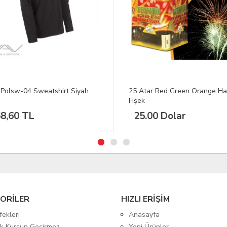
tar Red Green Orange Havai
Sabot Yivli Şok
k
.00 Dolar
125.00 Dolar
ORİLER
HIZLI ERİŞİM
fekleri
Anasayfa
tik Kurşun Geçirmez
Yeni Ürünler