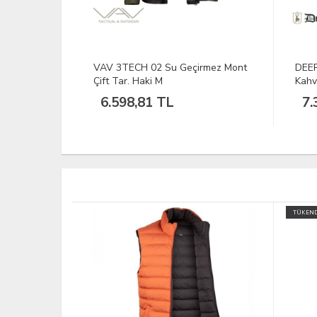
rmez Mont
DEERHUNTER Explore 552
DEE
Kahverengi Mont - 50
XL
7.390,20 TL
5.
TÜKENDİ
TÜKEND