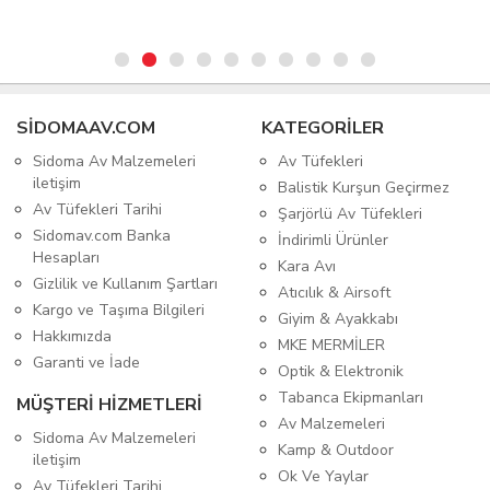
SIDOMAAV.COM
KATEGORİLER
Sidoma Av Malzemeleri
Av Tüfekleri
iletişim
Balistik Kurşun Geçirmez
Av Tüfekleri Tarihi
Şarjörlü Av Tüfekleri
Sidomav.com Banka
İndirimli Ürünler
Hesapları
Kara Avı
Gizlilik ve Kullanım Şartları
Atıcılık & Airsoft
Kargo ve Taşıma Bilgileri
Giyim & Ayakkabı
Hakkımızda
MKE MERMİLER
Garanti ve İade
Optik & Elektronik
Tabanca Ekipmanları
MÜŞTERİ HİZMETLERİ
Av Malzemeleri
Sidoma Av Malzemeleri
Kamp & Outdoor
iletişim
Ok Ve Yaylar
Av Tüfekleri Tarihi