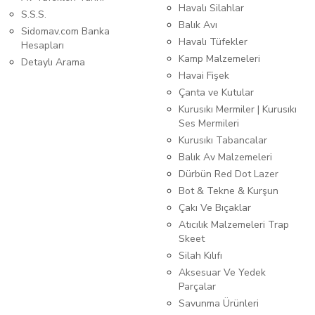
Havalı Silahlar
S.S.S.
Balık Avı
Sidomav.com Banka
Havalı Tüfekler
Hesapları
Kamp Malzemeleri
Detaylı Arama
Havai Fişek
Çanta ve Kutular
Kurusıkı Mermiler | Kurusıkı
Ses Mermileri
Kurusıkı Tabancalar
Balık Av Malzemeleri
Dürbün Red Dot Lazer
Bot & Tekne & Kurşun
Çakı Ve Bıçaklar
Atıcılık Malzemeleri Trap
Skeet
Silah Kılıfı
Aksesuar Ve Yedek
Parçalar
Savunma Ürünleri