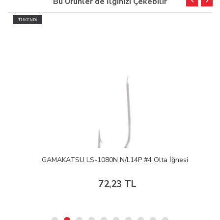
Bu Ürünler de İlginizi Çekebilir
TÜKENDİ
GAMAKATSU LS-1080N N/L14P #4 Olta İğnesi
72,23 TL