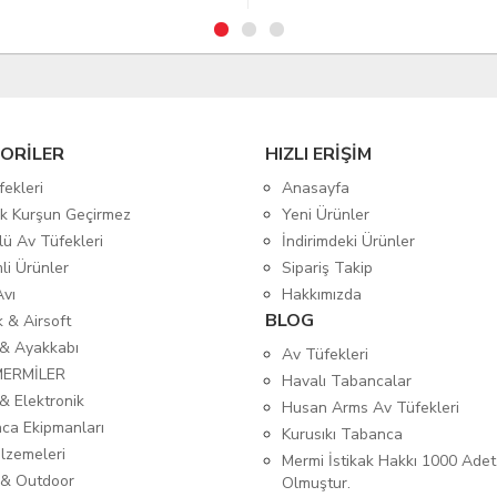
ORİLER
HIZLI ERİŞİM
fekleri
Anasayfa
tik Kurşun Geçirmez
Yeni Ürünler
lü Av Tüfekleri
İndirimdeki Ürünler
mli Ürünler
Sipariş Takip
Avı
Hakkımızda
BLOG
ık & Airsoft
 & Ayakkabı
Av Tüfekleri
MERMİLER
Havalı Tabancalar
& Elektronik
Husan Arms Av Tüfekleri
ca Ekipmanları
Kurusıkı Tabanca
lzemeleri
Mermi İstikak Hakkı 1000 Adet
& Outdoor
Olmuştur.