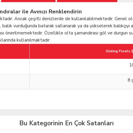
alar ile Avınızı Renklendirin
ktadır. Ancak çeşitli denizlerde de kullanılabilmektedir. Genel ola
a, balık vurduğunda batarak sallanarak ya da yükselerek balıkçıyı 
sı önerilmemektedir. Özellikle olta şamandırası göl ve durgun sula
klarında kullanılmaktadır.
Sliding Floats
1
8 
Bu Kategorinin En Çok Satanları