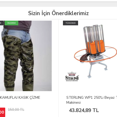
Sizin İçin Önerdiklerimiz
İ
TÜKENDİ
LING WP1 250'Li Beyaz Trap
D. P-LINE Konico Misina 5X15 m
nesi
0,23/0,57 mm
.824,89 TL
370,62 TL