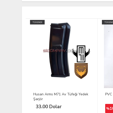
TÜKENDİ
İNDİRİM
TÜKEND
eği Yedek
PVC KAMUFLAJ KASIK ÇİZME
STER
Maki
43
150,00 TL
100
%