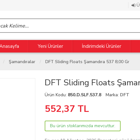
Üy
Anasayfa
Yeni Ürünler
İndirimdeki Ürünler
Şamandıralar
DFT Sliding Floats Şamandıra 537 8,00 Gr
DFT Sliding Floats Şaman
Ürün Kodu:
850.D.SLF.537.8
Marka:
DFT
552,37
TL
Bu ürün stoklarımızda mevcuttur.