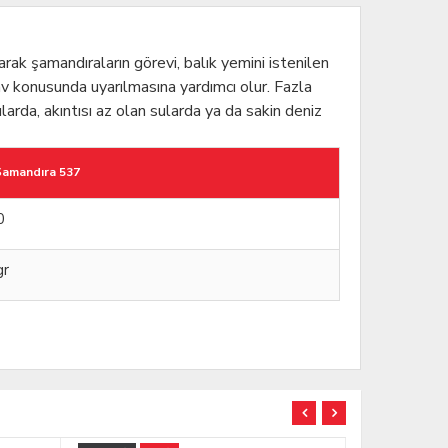
rak şamandıraların görevi, balık yemini istenilen
av konusunda uyarılmasına yardımcı olur. Fazla
rda, akıntısı az olan sularda ya da sakin deniz
 Şamandıra 537
0
gr