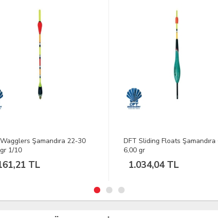
TÜKENDİ
YENİ
Sliding Floats Şamandıra 658
SPRO Deatbait Zander Şaman
 gr
Seti
034,04 TL
327,87 TL