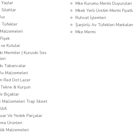
 Yaylar
Mke Kurumu Mermi Duyuruları
 Silahlar
Mkek Yerli Üretim Mermi Fiyatl
Avı
Ruhsat İşlemleri
ı Tüfekler
Şarjörlü Av Tüfekleri Markalar
Malzemeleri
Mke Mermi
 Fişek
 ve Kutular
kı Mermiler | Kurusıkı Ses
leri
ıkı Tabancalar
 Av Malzemeleri
n Red Dot Lazer
 Tekne & Kurşun
Ve Bıçaklar
ık Malzemeleri Trap Skeet
ılıfı
uar Ve Yedek Parçalar
ma Ürünleri
lik Malzemeleri