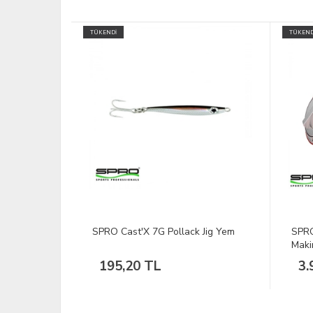
TÜKENDİ
 Jig Yem
SPRO Red Arc 4000 6+1 BB Olta
SPRO
Makinesi
Olta
3.991,76 TL
2.