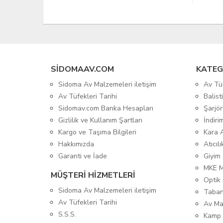
SIDOMAAV.COM
KATEG
Sidoma Av Malzemeleri iletişim
Av Tü
Av Tüfekleri Tarihi
Balis
Sidomav.com Banka Hesapları
Şarjör
Gizlilik ve Kullanım Şartları
İndiri
Kargo ve Taşıma Bilgileri
Kara 
Hakkımızda
Atıcıl
Garanti ve İade
Giyim
MKE 
MÜŞTERİ HİZMETLERİ
Optik 
Sidoma Av Malzemeleri iletişim
Taban
Av Tüfekleri Tarihi
Av Ma
S.S.S.
Kamp 