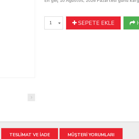
En geç 10 Ağustos, 2026 Pazartesi günü kar
SEPETE EKLE
TESLİMAT VE İADE
MÜŞTERİ YORUMLARI