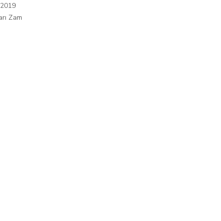
 2019
arı Zam
ı