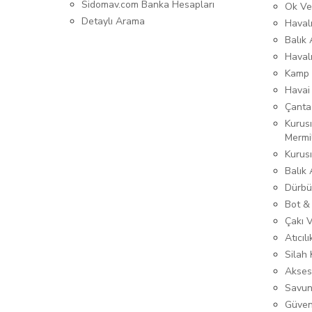
Sidomav.com Banka Hesapları
Ok Ve
Detaylı Arama
Havalı
Balık 
Haval
Kamp 
Havai
Çanta
Kurusı
Mermi
Kurus
Balık
Dürbü
Bot &
Çakı 
Atıcıl
Silah K
Akses
Savun
Güven