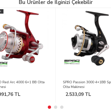
Bu Ürünler de İlginizi Çekebilir
 Passion 3000 4+1BB Spin
DFT S.Floats Lift Bite Şamand
 Makinesi
1637 2,00 g
533,09 TL
970,12 TL