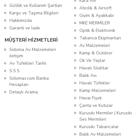
Kara Avı
Gizlilik ve Kullanım Şartları
Atıcılık & Airsoft
Kargo ve Taşıma Bilgileri
Giyim & Ayakkabı
Hakkımızda
MKE MERMİLER
Garanti ve İade
Optik & Elektronik
Tabanca Ekipmanları
MÜŞTERİ HİZMETLERİ
Av Malzemeleri
Sidoma Av Malzemeleri
Kamp & Outdoor
iletişim
Ok Ve Yaylar
Av Tüfekleri Tarihi
Havalı Silahlar
S.S.S.
Balık Avı
Sidomav.com Banka
Havalı Tüfekler
Hesapları
Kamp Malzemeleri
Detaylı Arama
Havai Fişek
Çanta ve Kutular
Kurusıkı Mermiler | Kurusıkı
Ses Mermileri
Kurusıkı Tabancalar
Balık Av Malzemeleri