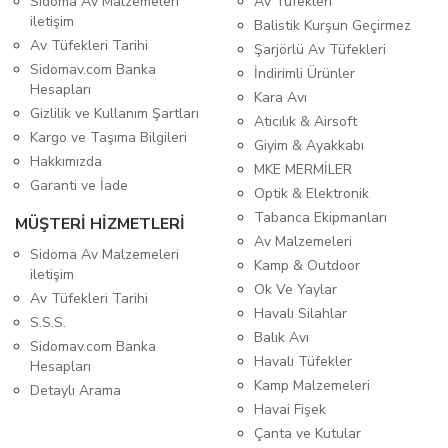
Sidoma Av Malzemeleri
Av Tüfekleri
iletişim
Balistik Kurşun Geçirmez
Av Tüfekleri Tarihi
Şarjörlü Av Tüfekleri
Sidomav.com Banka
İndirimli Ürünler
Hesapları
Kara Avı
Gizlilik ve Kullanım Şartları
Atıcılık & Airsoft
Kargo ve Taşıma Bilgileri
Giyim & Ayakkabı
Hakkımızda
MKE MERMİLER
Garanti ve İade
Optik & Elektronik
Tabanca Ekipmanları
MÜŞTERİ HİZMETLERİ
Av Malzemeleri
Sidoma Av Malzemeleri
Kamp & Outdoor
iletişim
Ok Ve Yaylar
Av Tüfekleri Tarihi
Havalı Silahlar
S.S.S.
Balık Avı
Sidomav.com Banka
Havalı Tüfekler
Hesapları
Kamp Malzemeleri
Detaylı Arama
Havai Fişek
Çanta ve Kutular