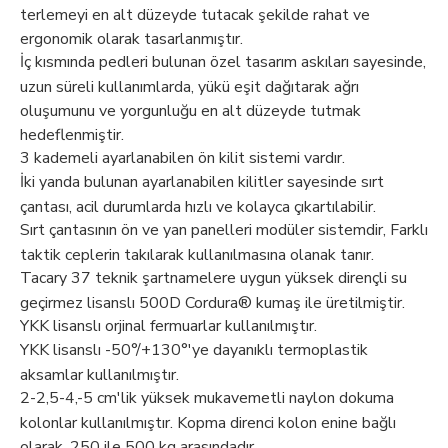
terlemeyi en alt düzeyde tutacak şekilde rahat ve
ergonomik olarak tasarlanmıştır.
İç kısmında pedleri bulunan özel tasarım askıları sayesinde,
uzun süreli kullanımlarda, yükü eşit dağıtarak ağrı
oluşumunu ve yorgunluğu en alt düzeyde tutmak
hedeflenmiştir.
3 kademeli ayarlanabilen ön kilit sistemi vardır.
İki yanda bulunan ayarlanabilen kilitler sayesinde sırt
çantası, acil durumlarda hızlı ve kolayca çıkartılabilir.
Sırt çantasının ön ve yan panelleri modüler sistemdir, Farklı
taktik ceplerin takılarak kullanılmasına olanak tanır.
Tacary 37 teknik şartnamelere uygun yüksek dirençli su
geçirmez lisanslı 500D Cordura® kumaş ile üretilmiştir.
YKK lisanslı orjinal fermuarlar kullanılmıştır.
YKK lisanslı -50°/+130°'ye dayanıklı termoplastik
aksamlar kullanılmıştır.
2-2,5-4,-5 cm'lik yüksek mukavemetli naylon dokuma
kolonlar kullanılmıştır. Kopma direnci kolon enine bağlı
olarak, 250 ile 500 kg arasındadır.