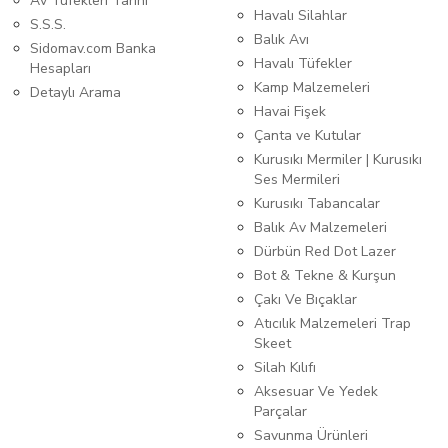
Av Tüfekleri Tarihi
Havalı Silahlar
S.S.S.
Balık Avı
Sidomav.com Banka
Havalı Tüfekler
Hesapları
Kamp Malzemeleri
Detaylı Arama
Havai Fişek
Çanta ve Kutular
Kurusıkı Mermiler | Kurusıkı
Ses Mermileri
Kurusıkı Tabancalar
Balık Av Malzemeleri
Dürbün Red Dot Lazer
Bot & Tekne & Kurşun
Çakı Ve Bıçaklar
Atıcılık Malzemeleri Trap
Skeet
Silah Kılıfı
Aksesuar Ve Yedek
Parçalar
Savunma Ürünleri