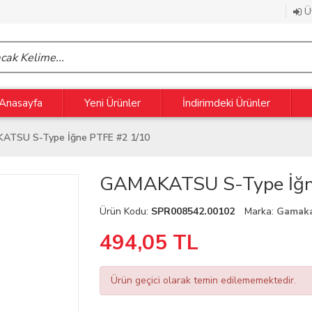
Üy
Anasayfa
Yeni Ürünler
İndirimdeki Ürünler
ATSU S-Type İğne PTFE #2 1/10
GAMAKATSU S-Type İğn
Ürün Kodu:
SPR008542.00102
Marka:
Gamak
494,05
TL
Ürün geçici olarak temin edilememektedir.