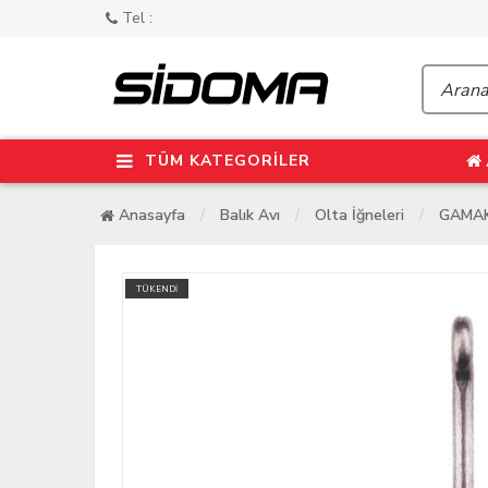
Tel :
TÜM KATEGORİLER
Anasayfa
Balık Avı
Olta İğneleri
GAMAK
TÜKENDİ