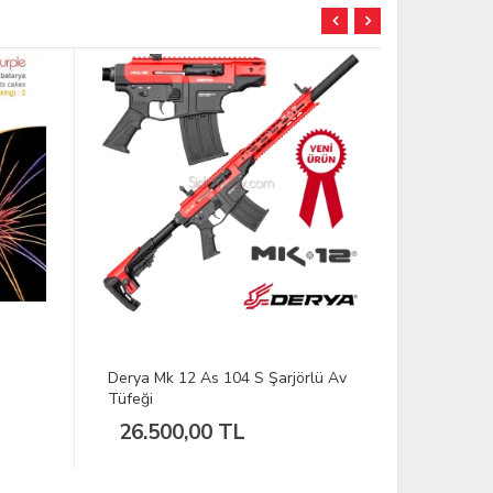
TÜKENDİ
Derya Mk 12 As 104 S Şarjörlü Av
DFT Skyha
Tüfeği
Kamışı 2-8 
26.500,00 TL
704,62