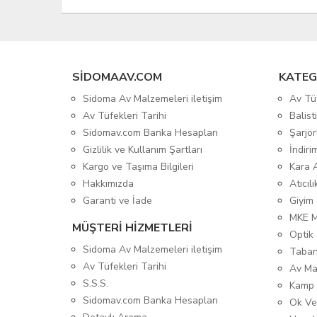
SIDOMAAV.COM
KATEG
Sidoma Av Malzemeleri iletişim
Av Tü
Av Tüfekleri Tarihi
Balis
Sidomav.com Banka Hesapları
Şarjör
Gizlilik ve Kullanım Şartları
İndiri
Kargo ve Taşıma Bilgileri
Kara 
Hakkımızda
Atıcıl
Garanti ve İade
Giyim
MKE 
MÜŞTERİ HİZMETLERİ
Optik 
Sidoma Av Malzemeleri iletişim
Taban
Av Tüfekleri Tarihi
Av Ma
S.S.S.
Kamp 
Sidomav.com Banka Hesapları
Ok Ve