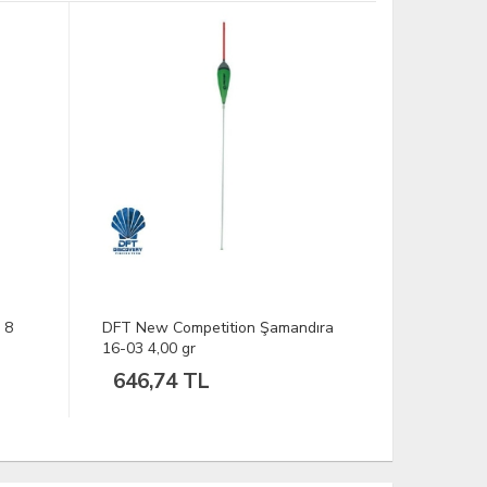
 8
DFT New Competition Şamandıra
SPRO Insta
16-03 4,00 gr
Browny 1/
646,74 TL
211,09