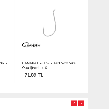
No:6
GAMAKATSU LS-5314N No:8 Nikel
GAMAKATSU
Olta İğnesi 1/10
iğne 1.8G 3
71,89 TL
296,42