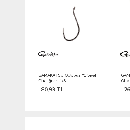
No:6 Nikel
GAMAKATSU Octopus #1 Siyah
GAMA
Olta İğnesi 1/8
Olta
80,93 TL
26