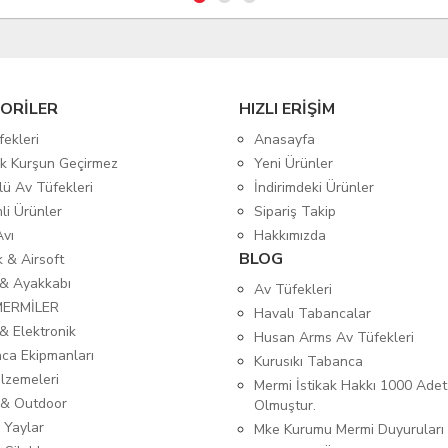
ORİLER
HIZLI ERİŞİM
fekleri
Anasayfa
tik Kurşun Geçirmez
Yeni Ürünler
lü Av Tüfekleri
İndirimdeki Ürünler
mli Ürünler
Sipariş Takip
Avı
Hakkımızda
BLOG
ık & Airsoft
 & Ayakkabı
Av Tüfekleri
MERMİLER
Havalı Tabancalar
& Elektronik
Husan Arms Av Tüfekleri
ca Ekipmanları
Kurusıkı Tabanca
lzemeleri
Mermi İstikak Hakkı 1000 Adet
& Outdoor
Olmuştur.
 Yaylar
Mke Kurumu Mermi Duyuruları