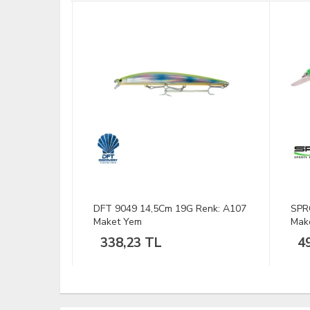
 Tip 3.6-
DFT 9049 14,5Cm 19G Renk: A107
SPRO
Maket Yem
Mak
338,23 TL
49