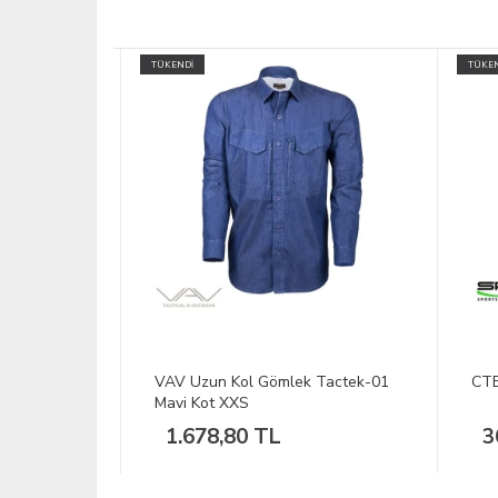
TÜKENDİ
TÜKEND
 Av Tüfeği
VAV Uzun Kol Gömlek Tactek-01
CTE
Mavi Kot XXS
1.678,80 TL
36