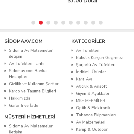
37.00 Dolar
SIDOMAAV.COM
KATEGORİLER
Sidoma Av Malzemeleri
Av Tüfekleri
iletişim
Balistik Kurşun Geçirmez
Av Tüfekleri Tarihi
Şarjörlü Av Tüfekleri
Sidomav.com Banka
İndirimli Ürünler
Hesapları
Kara Avı
Gizlilik ve Kullanım Şartları
Atıcılık & Airsoft
Kargo ve Taşıma Bilgileri
Giyim & Ayakkabı
Hakkımızda
MKE MERMİLER
Garanti ve İade
Optik & Elektronik
Tabanca Ekipmanları
MÜŞTERİ HİZMETLERİ
Av Malzemeleri
Sidoma Av Malzemeleri
Kamp & Outdoor
iletişim