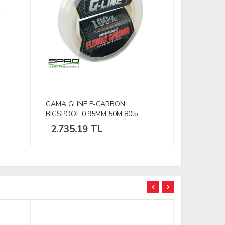
GAMA GLINE F-CARBON
DFT Bojin 
BIGSPOOL 0.80MM 50M 60lb
Misina 100
2.083,96 TL
1.712,
TÜKENDİ