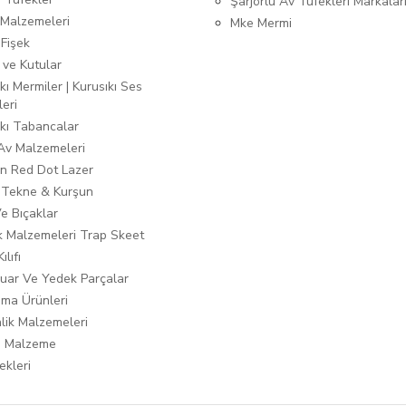
Şarjörlü Av Tüfekleri Markalar
Malzemeleri
Mke Mermi
 Fişek
 ve Kutular
kı Mermiler | Kurusıkı Ses
leri
ıkı Tabancalar
 Av Malzemeleri
n Red Dot Lazer
 Tekne & Kurşun
Ve Bıçaklar
ık Malzemeleri Trap Skeet
ılıfı
uar Ve Yedek Parçalar
ma Ürünleri
lik Malzemeleri
i Malzeme
ekleri