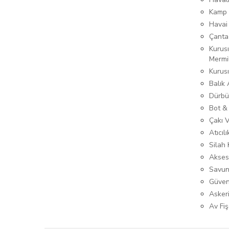
Kamp 
Havai
Çanta
Kurusı
Mermi
Kurus
Balık
Dürbü
Bot &
Çakı 
Atıcıl
Silah K
Akses
Savun
Güven
Asker
Av Fiş