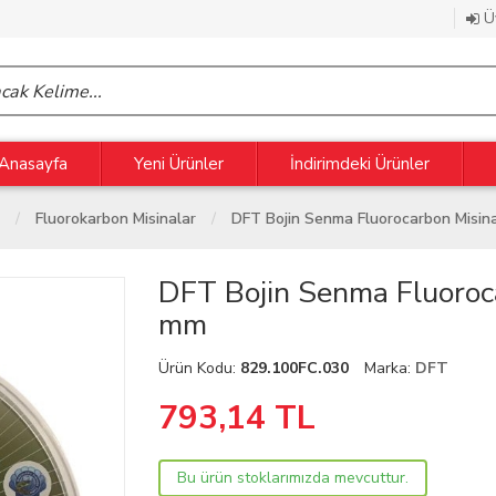
Üy
Anasayfa
Yeni Ürünler
İndirimdeki Ürünler
Fluorokarbon Misinalar
DFT Bojin Senma Fluorocarbon Misin
DFT Bojin Senma Fluoroc
mm
Ürün Kodu:
829.100FC.030
Marka:
DFT
793,14
TL
Bu ürün stoklarımızda mevcuttur.