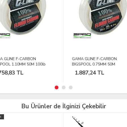
A GLINE F-CARBON
GAMA GLINE F-CARBON
SPOOL 0.75MM 50M
BIGSPOOL 0.95MM 50M 80lb
887,24 TL
2.735,19 TL
Bu Ürünler de İlginizi Çekebilir