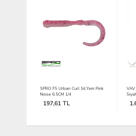
.Yem Pink
VAV Tlac-01 Polo Yaka Tişört
DEER
Siyah XXL
Yeşi
1.678,60 TL
7.