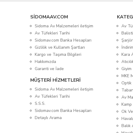
SIDOMAAV.COM
KATEG
Sidoma Av Malzemeleri iletişim
Av Tü
Av Tüfekleri Tarihi
Balis
Sidomav.com Banka Hesapları
Şarjör
Gizlilik ve Kullanım Şartları
İndiri
Kargo ve Taşıma Bilgileri
Kara 
Hakkımızda
Atıcıl
Garanti ve İade
Giyim
MKE 
MÜŞTERİ HİZMETLERİ
Optik 
Sidoma Av Malzemeleri iletişim
Taban
Av Tüfekleri Tarihi
Av Ma
S.S.S.
Kamp 
Sidomav.com Banka Hesapları
Ok Ve
Detaylı Arama
Havalı
Balık 
Haval