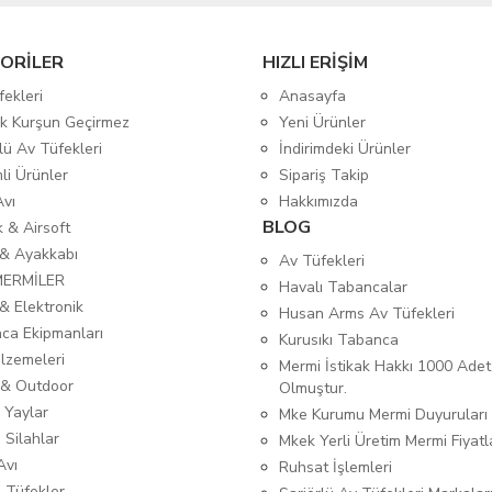
ORİLER
HIZLI ERİŞİM
fekleri
Anasayfa
tik Kurşun Geçirmez
Yeni Ürünler
lü Av Tüfekleri
İndirimdeki Ürünler
mli Ürünler
Sipariş Takip
Avı
Hakkımızda
BLOG
ık & Airsoft
 & Ayakkabı
Av Tüfekleri
MERMİLER
Havalı Tabancalar
& Elektronik
Husan Arms Av Tüfekleri
ca Ekipmanları
Kurusıkı Tabanca
lzemeleri
Mermi İstikak Hakkı 1000 Adet
& Outdoor
Olmuştur.
 Yaylar
Mke Kurumu Mermi Duyuruları
 Silahlar
Mkek Yerli Üretim Mermi Fiyatl
Avı
Ruhsat İşlemleri
ı Tüfekler