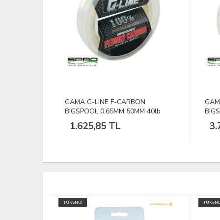
ON
GAMA GLINE F-CARBON
GAM
M 40lb
BIGSPOOL 1.10MM 50M 100lb
BIG
3.758,83 TL
1.
TÜKENDİ