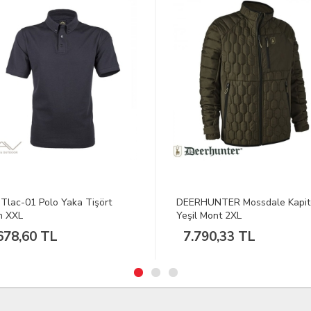
TÜKENDİ
HUNTER Mossdale Kapitone
DFT Siyah Fırdöndü No:11 1/1
l Mont 2XL
790,33 TL
169,12 TL