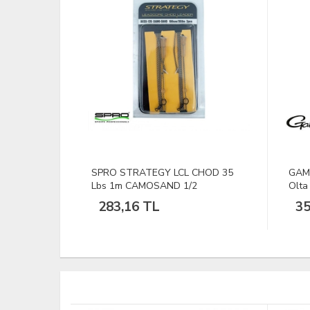
CHOD 35
GAMAKATSU A1G-Carp Super
DFT 
Olta İğnesi No:8 1/10
40-8
350,32 TL
1.