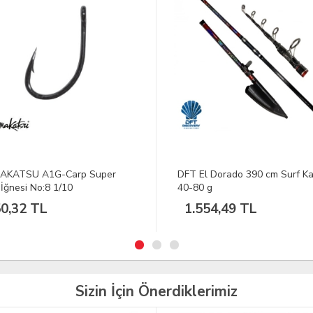
El Dorado 390 cm Surf Kamışı
DFT 9101 4Cm 3,5G Renk: L17
0 g
Maket Yem
554,49 TL
220,25 TL
Sizin İçin Önerdiklerimiz