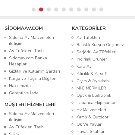
SIDOMAAV.COM
KATEGORİLER
Sidoma Av Malzemeleri
Av Tüfekleri
iletişim
Balistik Kurşun Geçirmez
Av Tüfekleri Tarihi
Şarjörlü Av Tüfekleri
Sidomav.com Banka
İndirimli Ürünler
Hesapları
Kara Avı
Gizlilik ve Kullanım Şartları
Atıcılık & Airsoft
Kargo ve Taşıma Bilgileri
Giyim & Ayakkabı
Hakkımızda
MKE MERMİLER
Garanti ve İade
Optik & Elektronik
Tabanca Ekipmanları
MÜŞTERİ HİZMETLERİ
Av Malzemeleri
Sidoma Av Malzemeleri
Kamp & Outdoor
iletişim
Ok Ve Yaylar
Av Tüfekleri Tarihi
Havalı Silahlar
S.S.S.