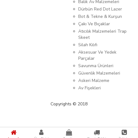
Balık Av Malzemeleri
Dürbün Red Dot Lazer
Bot & Tekne & Kurşun
Çakı Ve Bıçaklar
Atıcılık Malzemeleri Trap
Skeet
Silah Kılıfı
Aksesuar Ve Yedek
Parçalar
Savunma Ürünleri
Güvenlik Malzemeleri
Askeri Malzeme
Av Fişekleri
Copyrights © 2018
{%kategori_metaDescription%} {%KATEGORI_ADI%}