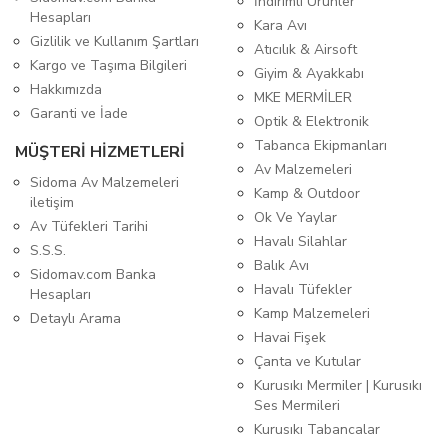
İndirimli Ürünler
Hesapları
Kara Avı
Gizlilik ve Kullanım Şartları
Atıcılık & Airsoft
Kargo ve Taşıma Bilgileri
Giyim & Ayakkabı
Hakkımızda
MKE MERMİLER
Garanti ve İade
Optik & Elektronik
Tabanca Ekipmanları
MÜŞTERİ HİZMETLERİ
Av Malzemeleri
Sidoma Av Malzemeleri
Kamp & Outdoor
iletişim
Ok Ve Yaylar
Av Tüfekleri Tarihi
Havalı Silahlar
S.S.S.
Balık Avı
Sidomav.com Banka
Havalı Tüfekler
Hesapları
Kamp Malzemeleri
Detaylı Arama
Havai Fişek
Çanta ve Kutular
Kurusıkı Mermiler | Kurusıkı
Ses Mermileri
Kurusıkı Tabancalar