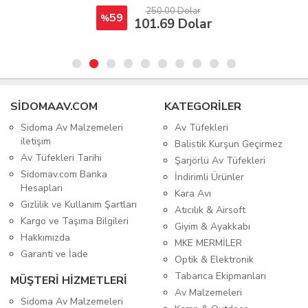
250.00 Dolar
59
%
101.69 Dolar
SIDOMAAV.COM
KATEGORİLER
Sidoma Av Malzemeleri
Av Tüfekleri
iletişim
Balistik Kurşun Geçirmez
Av Tüfekleri Tarihi
Şarjörlü Av Tüfekleri
Sidomav.com Banka
İndirimli Ürünler
Hesapları
Kara Avı
Gizlilik ve Kullanım Şartları
Atıcılık & Airsoft
Kargo ve Taşıma Bilgileri
Giyim & Ayakkabı
Hakkımızda
MKE MERMİLER
Garanti ve İade
Optik & Elektronik
Tabanca Ekipmanları
MÜŞTERİ HİZMETLERİ
Av Malzemeleri
Sidoma Av Malzemeleri