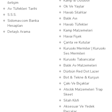
Kamp & Outdoor
iletişim
Ok Ve Yaylar
Av Tüfekleri Tarihi
Havalı Silahlar
S.S.S.
Balık Avı
Sidomav.com Banka
Havalı Tüfekler
Hesapları
Kamp Malzemeleri
Detaylı Arama
Havai Fişek
Çanta ve Kutular
Kurusıkı Mermiler | Kurusıkı
Ses Mermileri
Kurusıkı Tabancalar
Balık Av Malzemeleri
Dürbün Red Dot Lazer
Bot & Tekne & Kurşun
Çakı Ve Bıçaklar
Atıcılık Malzemeleri Trap
Skeet
Silah Kılıfı
Aksesuar Ve Yedek
Parçalar